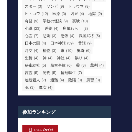
スター
(3)
ゾンビ
(9)
トラウマ
(9)
ヒトコワ
(12)
医療
(3)
因果
(4)
地獄
(2)
奇習
(9)
学校の怪談
(9)
実験
(10)
小説
(23)
差別
(4)
座敷わらし
(3)
心霊
(7)
悲劇
(3)
憑依
(4)
戦国武将
(5)
日本の闇
(4)
日本神話
(39)
昔話
(9)
時空
(4)
植物
(3)
毒
(10)
猟奇
(6)
生贄
(4)
神
(4)
神社
(4)
祟り
(4)
秘密結社
(5)
航空事故
(6)
薬
(3)
裁判
(4)
言霊
(5)
誘拐
(5)
輪廻転生
(7)
連続殺人
(7)
遭難
(4)
陰陽
(3)
風習
(3)
魂
(3)
魔女
(4)
参加ランキング