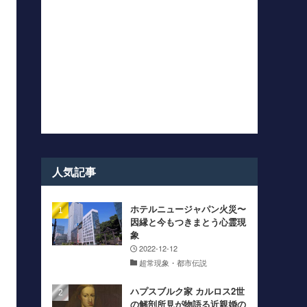
人気記事
ホテルニュージャパン火災〜
因縁と今もつきまとう心霊現
象
2022-12-12
超常現象・都市伝説
ハプスブルク家 カルロス2世
の解剖所見が物語る近親婚の