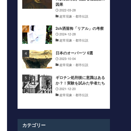
因果
2022-03-28
超常現象・都市伝説
2ch洒落怖「リアル」の考察
2024-12-28
超常現象・都市伝説
日本のオーパーツ 6選
2023-10-04
超常現象・都市伝説
ギロチン処刑後に意識はある
か？！実験を試みた学者たち
2021-12-20
超常現象・都市伝説
カテゴリー