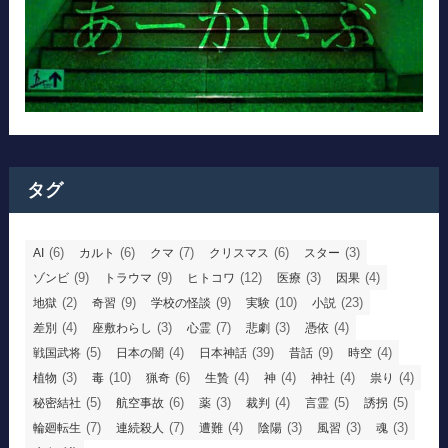
タグ
(6)
(6)
(7)
(6)
(3)
AI
カルト
クマ
クリスマス
スター
(9)
(9)
(12)
(3)
(4)
ゾンビ
トラウマ
ヒトコワ
医療
因果
(2)
(9)
(9)
(10)
(23)
地獄
奇習
学校の怪談
実験
小説
(4)
(3)
(7)
(3)
(4)
差別
座敷わらし
心霊
悲劇
憑依
(5)
(4)
(39)
(9)
(4)
戦国武将
日本の闇
日本神話
昔話
時空
(3)
(10)
(6)
(4)
(4)
(4)
(4)
植物
毒
猟奇
生贄
神
神社
祟り
(5)
(6)
(3)
(4)
(5)
(5)
秘密結社
航空事故
薬
裁判
言霊
誘拐
(7)
(7)
(4)
(3)
(3)
(3)
輪廻転生
連続殺人
遭難
陰陽
風習
魂