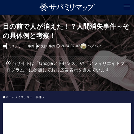
目の前で人が消えた！？人間消失事件～そ
の具体例と考察！
2024-07-02
ハノハノ
失踪
事件
ミステリー・事件
当サイトは「Googleアドセンス」や「アフィリエイトプ
ログラム」に参加しており広告表示を含んでいます。
ホーム
ミステリー・事件