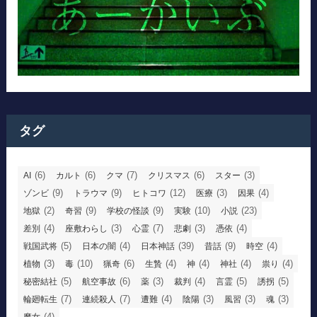
タグ
(6)
(6)
(7)
(6)
(3)
AI
カルト
クマ
クリスマス
スター
(9)
(9)
(12)
(3)
(4)
ゾンビ
トラウマ
ヒトコワ
医療
因果
(2)
(9)
(9)
(10)
(23)
地獄
奇習
学校の怪談
実験
小説
(4)
(3)
(7)
(3)
(4)
差別
座敷わらし
心霊
悲劇
憑依
(5)
(4)
(39)
(9)
(4)
戦国武将
日本の闇
日本神話
昔話
時空
(3)
(10)
(6)
(4)
(4)
(4)
(4)
植物
毒
猟奇
生贄
神
神社
祟り
(5)
(6)
(3)
(4)
(5)
(5)
秘密結社
航空事故
薬
裁判
言霊
誘拐
(7)
(7)
(4)
(3)
(3)
(3)
輪廻転生
連続殺人
遭難
陰陽
風習
魂
(4)
魔女