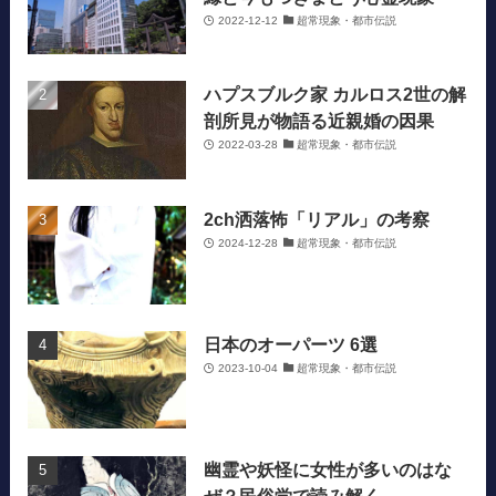
2022-12-12
超常現象・都市伝説
ハプスブルク家 カルロス2世の解
剖所見が物語る近親婚の因果
2022-03-28
超常現象・都市伝説
2ch洒落怖「リアル」の考察
2024-12-28
超常現象・都市伝説
日本のオーパーツ 6選
2023-10-04
超常現象・都市伝説
幽霊や妖怪に女性が多いのはな
ぜ？民俗学で読み解く