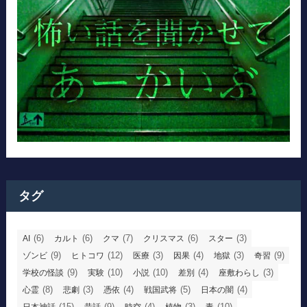
タグ
(6)
(6)
(7)
(6)
(3)
AI
カルト
クマ
クリスマス
スター
(9)
(12)
(3)
(4)
(3)
(9)
ゾンビ
ヒトコワ
医療
因果
地獄
奇習
(9)
(10)
(10)
(4)
(3)
学校の怪談
実験
小説
差別
座敷わらし
(8)
(3)
(4)
(5)
(4)
心霊
悲劇
憑依
戦国武将
日本の闇
(15)
(9)
(4)
(3)
(10)