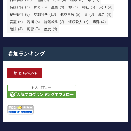
日本神話
昔話
時空
植物
毒
(3)
(6)
(4)
(4)
(5)
(4)
特殊部隊
猟奇
生贄
神
神社
祟り
(5)
(13)
(6)
(3)
(4)
秘密結社
空想科学
航空事故
薬
裁判
(5)
(5)
(7)
(7)
(4)
言霊
誘拐
輪廻転生
連続殺人
遭難
(4)
(3)
(4)
陰陽
風習
魔女
参加ランキング