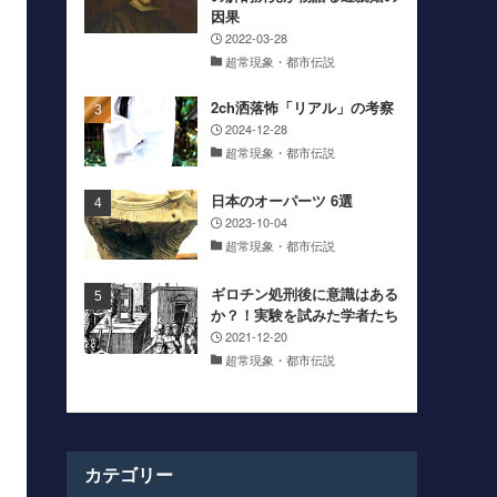
因果
2022-03-28
超常現象・都市伝説
2ch洒落怖「リアル」の考察
2024-12-28
超常現象・都市伝説
日本のオーパーツ 6選
2023-10-04
超常現象・都市伝説
ギロチン処刑後に意識はある
か？！実験を試みた学者たち
2021-12-20
超常現象・都市伝説
カテゴリー