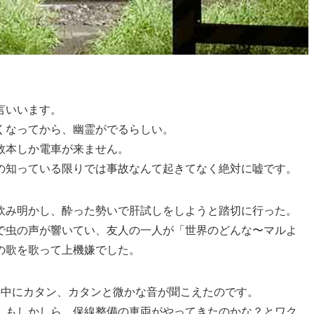
言いいます。
くなってから、幽霊がでるらしい。
数本しか電車が来ません。
の知っている限りでは事故なんて起きてなく絶対に嘘です。
飲み明かし、酔った勢いで肝試しをしようと踏切に行った。
で虫の声が響いてい、友人の一人が「世界のどんな〜マルよ
の歌を歌って上機嫌でした。
の中にカタン、カタンと微かな音が聞こえたのです。
、もしかしら、保線整備の車両がやってきたのかな？とワク