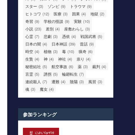
スター
(3)
ゾンビ
(9)
トラウマ
(9)
ヒトコワ
(12)
医療
(3)
因果
(4)
地獄
(2)
奇習
(9)
学校の怪談
(9)
実験
(10)
小説
(23)
差別
(4)
座敷わらし
(3)
心霊
(7)
悲劇
(3)
憑依
(4)
戦国武将
(5)
日本の闇
(4)
日本神話
(39)
昔話
(9)
時空
(4)
植物
(3)
毒
(10)
猟奇
(6)
生贄
(4)
神
(4)
神社
(4)
祟り
(4)
秘密結社
(5)
航空事故
(6)
薬
(3)
裁判
(4)
言霊
(5)
誘拐
(5)
輪廻転生
(7)
連続殺人
(7)
遭難
(4)
陰陽
(3)
風習
(3)
魂
(3)
魔女
(4)
参加ランキング