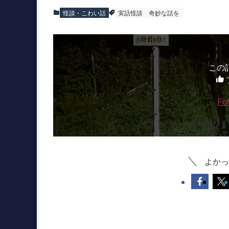
怪談・こわい話
実話怪談
奇妙な話を
この
Fo
よかっ