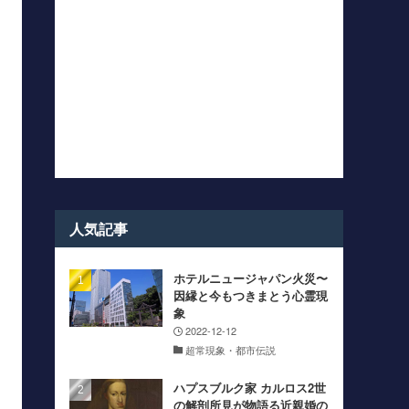
人気記事
ホテルニュージャパン火災〜
因縁と今もつきまとう心霊現
象
2022-12-12
超常現象・都市伝説
ハプスブルク家 カルロス2世
の解剖所見が物語る近親婚の