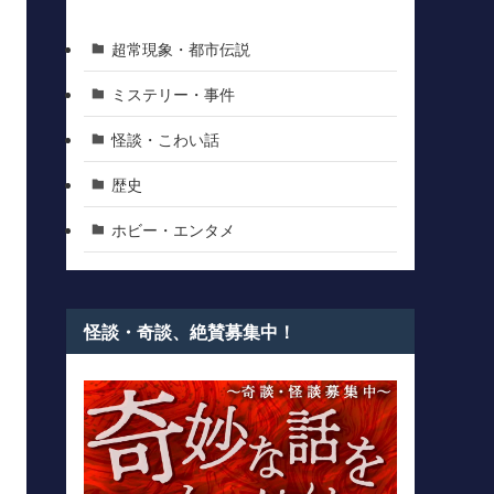
超常現象・都市伝説
ミステリー・事件
怪談・こわい話
歴史
ホビー・エンタメ
怪談・奇談、絶賛募集中！