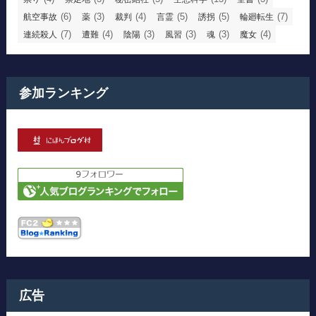
(6)
(3)
(4)
(5)
(5)
(7)
航空事故
薬
裁判
言霊
誘拐
輪廻転生
(7)
(4)
(3)
(3)
(3)
(4)
連続殺人
遭難
陰陽
風習
魂
魔女
参加ランキング
広告