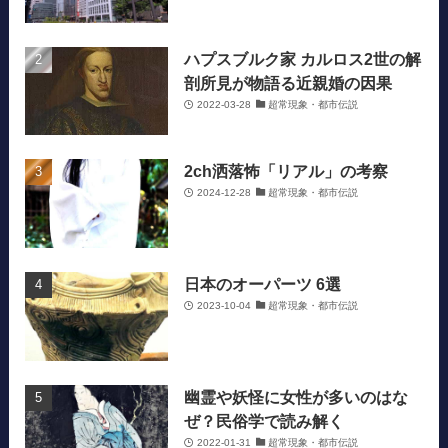
ハプスブルク家 カルロス2世の解
剖所見が物語る近親婚の因果
2022-03-28
超常現象・都市伝説
2ch洒落怖「リアル」の考察
2024-12-28
超常現象・都市伝説
日本のオーパーツ 6選
2023-10-04
超常現象・都市伝説
幽霊や妖怪に女性が多いのはな
ぜ？民俗学で読み解く
2022-01-31
超常現象・都市伝説