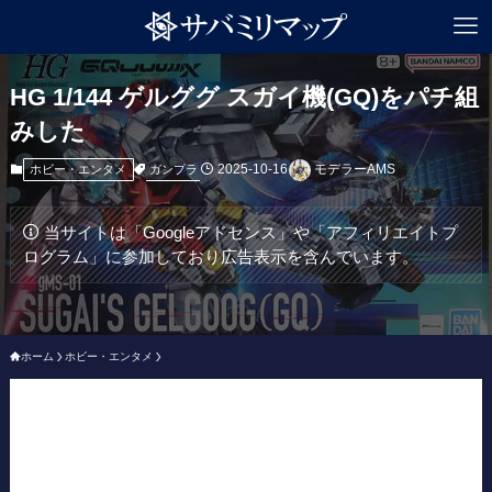
HG 1/144 ゲルググ スガイ機(GQ)をパチ組
みした
2025-10-16
モデラーAMS
ガンプラ
ホビー・エンタメ
当サイトは「Googleアドセンス」や「アフィリエイトプ
ログラム」に参加しており広告表示を含んでいます。
ホーム
ホビー・エンタメ