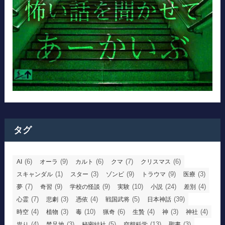
タグ
(6)
(9)
(6)
(7)
(6)
AI
オーラ
カルト
クマ
クリスマス
(1)
(3)
(9)
(9)
(3)
スキャンダル
スター
ゾンビ
トラウマ
医療
(7)
(9)
(9)
(10)
(24)
(4)
夢
奇習
学校の怪談
実験
小説
差別
(7)
(3)
(4)
(5)
(39)
心霊
悲劇
憑依
戦国武将
日本神話
(4)
(3)
(10)
(6)
(4)
(3)
(4)
時空
植物
毒
猟奇
生贄
神
神社
(4)
(3)
(5)
(13)
(3)
祟り
禁足地
秘密結社
空想科学
聖書