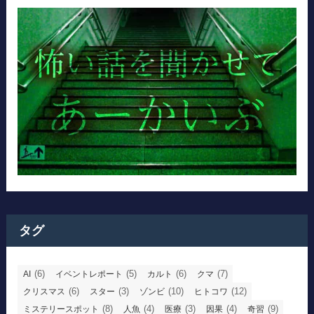
タグ
(6)
(5)
(6)
(7)
AI
イベントレポート
カルト
クマ
(6)
(3)
(10)
(12)
クリスマス
スター
ゾンビ
ヒトコワ
(8)
(4)
(3)
(4)
(9)
ミステリースポット
人魚
医療
因果
奇習