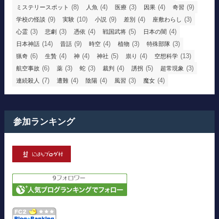
(8)
(4)
(3)
(4)
(9)
ミステリースポット
人魚
医療
因果
奇習
(9)
(10)
(9)
(4)
(3)
学校の怪談
実験
小説
差別
座敷わらし
(3)
(3)
(4)
(5)
(4)
心霊
悲劇
憑依
戦国武将
日本の闇
(14)
(9)
(4)
(3)
(3)
日本神話
昔話
時空
植物
特殊部隊
(6)
(4)
(4)
(5)
(4)
(13)
猟奇
生贄
神
神社
祟り
空想科学
(6)
(3)
(3)
(4)
(5)
(3)
航空事故
薬
蛇
裁判
誘拐
超常現象
(7)
(4)
(4)
(3)
(4)
連続殺人
遭難
陰陽
風習
魔女
参加ランキング