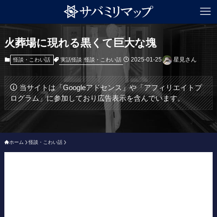
火葬場に現れる黒くて巨大な塊
2025-01-25
星見さん
実話怪談
怪談・こわい話
怪談・こわい話
当サイトは「Googleアドセンス」や「アフィリエイトプ
ログラム」に参加しており広告表示を含んでいます。
ホーム
怪談・こわい話