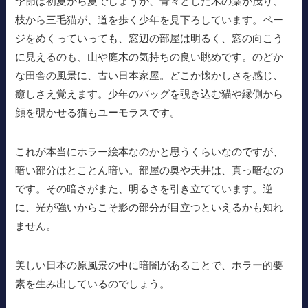
季節は初夏から夏でしょうか、青々とした木の葉が茂り、
枝から三毛猫が、道を歩く少年を見下ろしています。ペー
ジをめくっていっても、窓辺の部屋は明るく、窓の向こう
に見えるのも、山や庭木の気持ちの良い眺めです。のどか
な田舎の風景に、古い日本家屋。どこか懐かしさを感じ、
癒しさえ覚えます。少年のバッグを覗き込む猫や縁側から
顔を覗かせる猫もユーモラスです。
これが本当にホラー絵本なのかと思うくらいなのですが、
暗い部分はとことん暗い。部屋の奥や天井は、真っ暗なの
です。その暗さがまた、明るさを引き立てています。逆
に、光が強いからこそ影の部分が目立つといえるかも知れ
ません。
美しい日本の原風景の中に暗闇があることで、ホラー的要
素を生み出しているのでしょう。