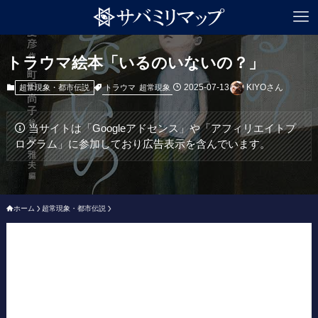
トラウマ絵本「いるのいないの？」
2025-07-13
KIYOさん
トラウマ
超常現象
超常現象・都市伝説
当サイトは「Googleアドセンス」や「アフィリエイトプ
ログラム」に参加しており広告表示を含んでいます。
ホーム
超常現象・都市伝説