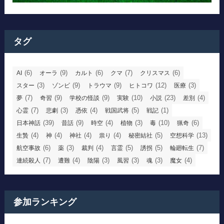
タグ
(6)
(9)
(6)
(7)
(6)
AI
オーラ
カルト
クマ
クリスマス
(3)
(9)
(9)
(12)
(3)
スター
ゾンビ
トラウマ
ヒトコワ
医療
(7)
(9)
(9)
(10)
(23)
(4)
夢
奇習
学校の怪談
実験
小説
差別
(7)
(3)
(4)
(5)
(1)
心霊
悲劇
憑依
戦国武将
戦記
(39)
(9)
(4)
(3)
(10)
(6)
日本神話
昔話
時空
植物
毒
猟奇
(4)
(4)
(4)
(4)
(5)
(13)
生贄
神
神社
祟り
秘密結社
空想科学
(6)
(3)
(4)
(5)
(5)
(7)
航空事故
薬
裁判
言霊
誘拐
輪廻転生
(7)
(4)
(3)
(3)
(3)
(4)
連続殺人
遭難
陰陽
風習
魂
魔女
参加ランキング