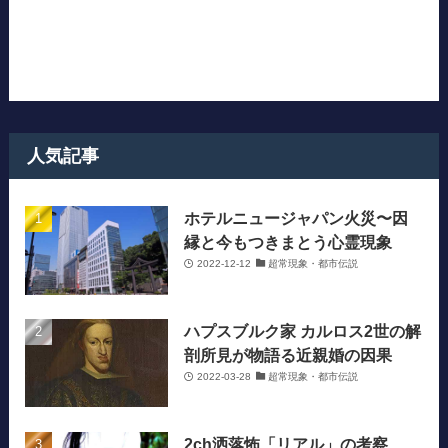
人気記事
ホテルニュージャパン火災〜因
縁と今もつきまとう心霊現象
2022-12-12
超常現象・都市伝説
ハプスブルク家 カルロス2世の解
剖所見が物語る近親婚の因果
2022-03-28
超常現象・都市伝説
2ch洒落怖「リアル」の考察