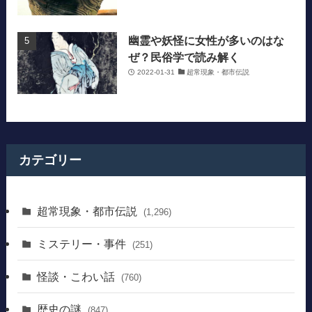
幽霊や妖怪に女性が多いのはな
ぜ？民俗学で読み解く
2022-01-31
超常現象・都市伝説
カテゴリー
超常現象・都市伝説
(1,296)
ミステリー・事件
(251)
怪談・こわい話
(760)
歴史の謎
(847)