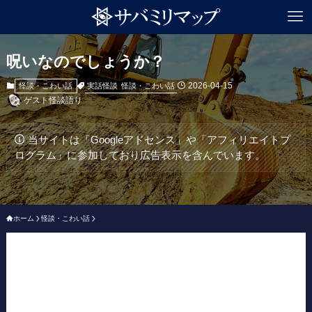
呪いなのでしょうか？
2026-04-15
実話怪談
怪談・こわい話
怪談・こわい話
ゲスト怪談語り
当サイトは「Googleアドセンス」や「アフィリエイトプ
ログラム」に参加しており広告表示を含んでいます。
ホーム
怪談・こわい話