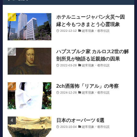
ホテルニュージャパン火災〜因
縁と今もつきまとう心霊現象
2022-12-12
超常現象・都市伝説
ハプスブルク家 カルロス2世の解
剖所見が物語る近親婚の因果
2022-03-28
超常現象・都市伝説
2ch洒落怖「リアル」の考察
2024-12-28
超常現象・都市伝説
日本のオーパーツ 6選
2023-10-04
超常現象・都市伝説