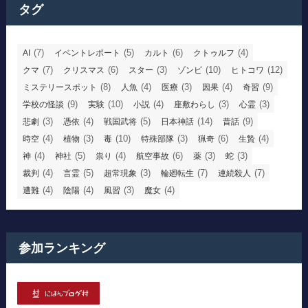
タグ
(7)
(5)
(6)
(4)
AI
イベントレポート
カルト
クトゥルフ
(7)
(6)
(3)
(10)
(12)
クマ
クリスマス
スター
ゾンビ
ヒトコワ
(8)
(4)
(3)
(4)
(9)
ミステリースポット
人魚
医療
因果
奇習
(9)
(10)
(4)
(3)
(3)
学校の怪談
実験
小説
座敷わらし
心霊
(3)
(4)
(5)
(14)
(9)
悲劇
憑依
戦国武将
日本神話
昔話
(4)
(3)
(10)
(3)
(6)
(4)
時空
植物
毒
特殊部隊
猟奇
生贄
(4)
(5)
(4)
(6)
(3)
(3)
神
神社
祟り
航空事故
薬
蛇
(4)
(5)
(3)
(7)
(7)
裁判
言霊
超常現象
輪廻転生
連続殺人
(4)
(4)
(3)
(4)
遭難
陰陽
風習
魔女
参加ランキング