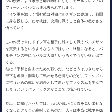
ツの侵攻により家族と離れ離れになり、ガールフレンドの
フィーという少女も連れ去られてしまう。
ドイツ軍を激しく憎む彼は対独パルチザンに参加し、戦闘
に身を投じる。だが彼は、次第に戦うこと自体の愚かさを
悟っていく。
この作品は単にドイツ軍を相手に雄々しく戦うパルチザン
を賛美するというようなものではない。終盤になると、パ
ルチザンの中にもバルゴ大尉というろくでもない奴が出て
くる。
彼は「平和と自由のための戦いだ」などとうそぶきながら
部下を虐待・恫喝して戦わせる愚将なのだが、ファシズム
に抗うための戦いが結果として新たなファシズムを生んで
しまうというパラドックスがここでは描かれている。
見出しに掲げたセリフは、もはや戦いに大義を見い出せな
くなったクリロが絶叫したものだ。人々は本当に戦争を嫌