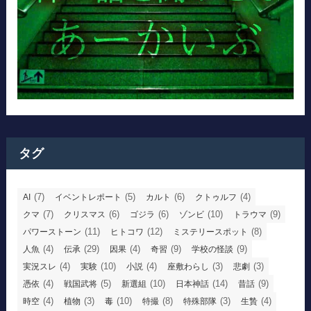
タグ
(7)
(5)
(6)
(4)
AI
イベントレポート
カルト
クトゥルフ
(7)
(6)
(6)
(10)
(9)
クマ
クリスマス
ゴジラ
ゾンビ
トラウマ
(11)
(12)
(8)
パワーストーン
ヒトコワ
ミステリースポット
(4)
(29)
(4)
(9)
(9)
人魚
伝承
因果
奇習
学校の怪談
(4)
(10)
(4)
(3)
(3)
実況スレ
実験
小説
座敷わらし
悲劇
(4)
(5)
(10)
(14)
(9)
憑依
戦国武将
新選組
日本神話
昔話
(4)
(3)
(10)
(8)
(3)
(4)
時空
植物
毒
特撮
特殊部隊
生贄