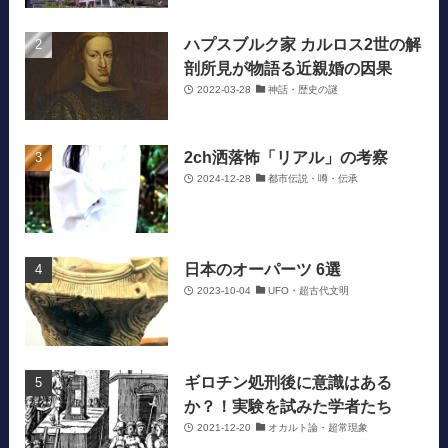
ハプスブルク家 カルロス2世の解
剖所見が物語る近親婚の因果
2022-03-28
神話・歴史の謎
2ch洒落怖「リアル」の考察
2024-12-28
都市伝説・噂・伝承
日本のオーパーツ 6選
2023-10-04
UFO・超古代文明
ギロチン処刑後に意識はある
か？！実験を試みた学者たち
2021-12-20
オカルト論・超常現象