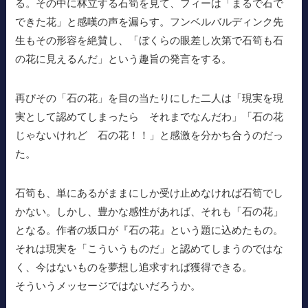
る。その中に林立する石筍を見て、フィーは「まるで石で
できた花」と感嘆の声を漏らす。フンベルバルディンク先
生もその形容を絶賛し、「ぼくらの眼差し次第で石筍も石
の花に見えるんだ」という趣旨の発言をする。
再びその「石の花」を目の当たりにした二人は「現実を現
実として認めてしまったら それまでなんだわ」「石の花
じゃないけれど 石の花！！」と感激を分かち合うのだっ
た。
石筍も、単にあるがままにしか受け止めなければ石筍でし
かない。しかし、豊かな感性があれば、それも「石の花」
となる。作者の坂口が『石の花』という題に込めたもの。
それは現実を「こういうものだ」と認めてしまうのではな
く、今はないものを夢想し追求すれば獲得できる。
そういうメッセージではないだろうか。