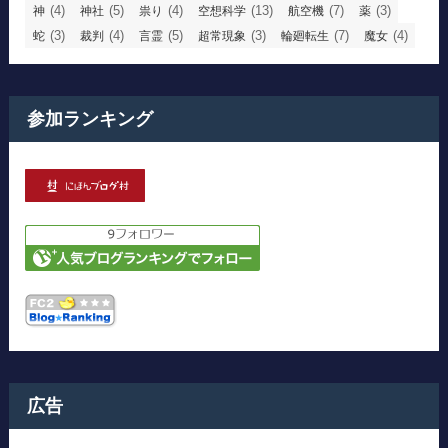
(4)
(5)
(4)
(13)
(7)
(3)
神
神社
祟り
空想科学
航空機
薬
(3)
(4)
(5)
(3)
(7)
(4)
蛇
裁判
言霊
超常現象
輪廻転生
魔女
参加ランキング
広告