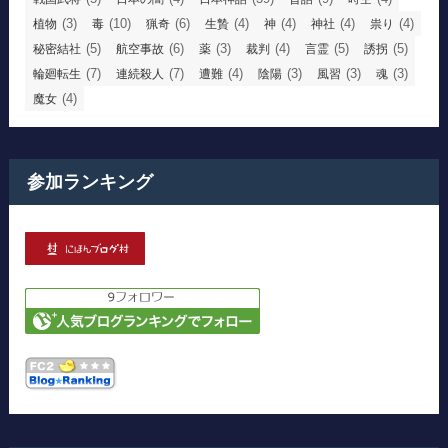
(3)
(10)
(6)
(4)
(4)
(4)
(4)
植物
毒
猟奇
生贄
神
神社
祟り
(5)
(6)
(3)
(4)
(5)
(5)
秘密結社
航空事故
薬
裁判
言霊
誘拐
(7)
(7)
(4)
(3)
(3)
(3)
輪廻転生
連続殺人
遭難
陰陽
風習
魂
(4)
魔女
参加ランキング