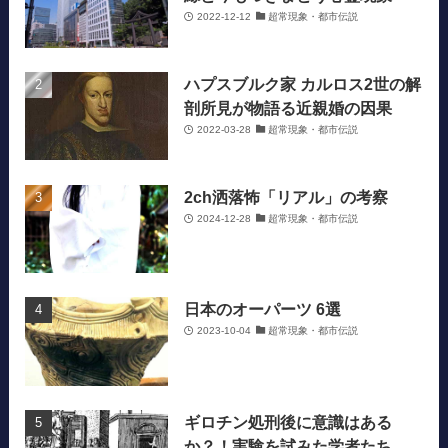
2022-12-12
超常現象・都市伝説
ハプスブルク家 カルロス2世の解
剖所見が物語る近親婚の因果
2022-03-28
超常現象・都市伝説
2ch洒落怖「リアル」の考察
2024-12-28
超常現象・都市伝説
日本のオーパーツ 6選
2023-10-04
超常現象・都市伝説
ギロチン処刑後に意識はある
か？！実験を試みた学者たち