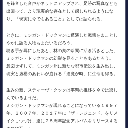
を録音した音声がネットにアップされ、足跡の写真なども
出回って、より現実的な存在として感じられるようにな
り、「現実に今でもあること」としては語られる。
ときに、ミシガン・ドックマンに遭遇した戦慄をまことし
やかに語る人物もまたいるだろう。
聴き手が耳にしたあと、林の奥の暗闇に活き活きとした、
ミシガン・ドックマンの幻影を見ることもあるだろう。
意図せずして、ミシガン州に新たな都市伝説を生み出し、
現実と虚構のあわいが崩れる「逢魔が時」に生命を得る。
生みの親、スティーヴ・クックは事態の推移を今では楽し
んでいるようだ。
ミシガン・ドックマンが現れることになっている１９９７
年、２００７年、２０１７年に『ザ・レジェンド』をリメ
イクしつづけ、遂に２５周年記念アルバムをリリースする