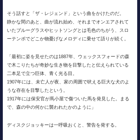
そう話すと「ザ・レジェンド」という曲をかけたのだ。
静かな間のあと、曲が流れ始め、それまでオンエアされて
いたブルーグラスやヒットソングとは毛色のちがう、スロ
ーテンポでどこか物憂げなメロディに乗せて語りが続く。
「最初に姿を見せたのは1887年、ウェックスフォードの森
で木こりたちが奇妙な生き物を目撃したと伝えられている
二本足で立つ巨体、青く光る目。
1907年には、未亡人が夜、家の周囲で吠える巨大な犬のよ
うな存在を目撃したという。
1917年には保安官が馬小屋で傷ついた馬を発見した。まる
で、森の中の何かに襲われたかのように」
ディスクジョッキーは一呼吸おくと、警告を発する。