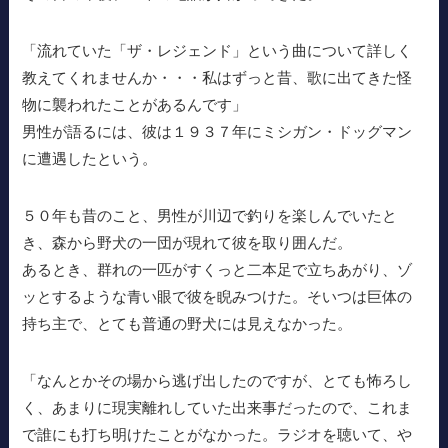
「流れていた「ザ・レジェンド」という曲について詳しく
教えてくれませんか・・・私はずっと昔、歌に出てきた怪
物に襲われたことがあるんです」
男性が語るには、彼は１９３７年にミシガン・ドッグマン
に遭遇したという。
５０年も昔のこと、男性が川辺で釣りを楽しんでいたと
き、森から野犬の一団が現れて彼を取り囲んだ。
あるとき、群れの一匹がすくっと二本足で立ちあがり、ゾ
ッとするような青い眼で彼を睨みつけた。そいつは巨体の
持ち主で、とても普通の野犬には見えなかった。
「なんとかその場から逃げ出したのですが、とても怖ろし
く、あまりに現実離れしていた出来事だったので、これま
で誰にも打ち明けたことがなかった。ラジオを聴いて、や