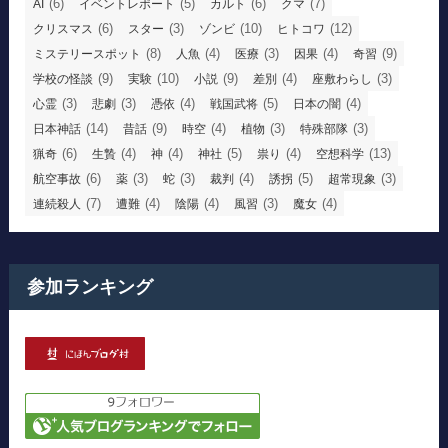
(6)
(5)
(6)
(7)
AI
イベントレポート
カルト
クマ
(6)
(3)
(10)
(12)
クリスマス
スター
ゾンビ
ヒトコワ
(8)
(4)
(3)
(4)
(9)
ミステリースポット
人魚
医療
因果
奇習
(9)
(10)
(9)
(4)
(3)
学校の怪談
実験
小説
差別
座敷わらし
(3)
(3)
(4)
(5)
(4)
心霊
悲劇
憑依
戦国武将
日本の闇
(14)
(9)
(4)
(3)
(3)
日本神話
昔話
時空
植物
特殊部隊
(6)
(4)
(4)
(5)
(4)
(13)
猟奇
生贄
神
神社
祟り
空想科学
(6)
(3)
(3)
(4)
(5)
(3)
航空事故
薬
蛇
裁判
誘拐
超常現象
(7)
(4)
(4)
(3)
(4)
連続殺人
遭難
陰陽
風習
魔女
参加ランキング