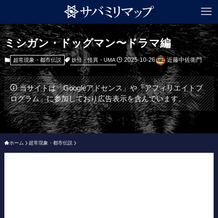
ミシガン・ドッグマン〜ドラマ編
2025-10-26
近藤中佐衛門
妖怪・怪異・UMA
超常現象・都市伝説
当サイトは「Googleアドセンス」や「アフィリエイトプ
ログラム」に参加しており広告表示を含んでいます。
ホーム
超常現象・都市伝説