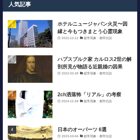
人気記事
ホテルニュージャパン火災〜因
縁と今もつきまとう心霊現象
2022-12-12
超常現象・都市伝説
ハプスブルク家 カルロス2世の解
剖所見が物語る近親婚の因果
2022-03-28
超常現象・都市伝説
2ch洒落怖「リアル」の考察
2024-12-28
超常現象・都市伝説
日本のオーパーツ 6選
2023-10-04
超常現象・都市伝説