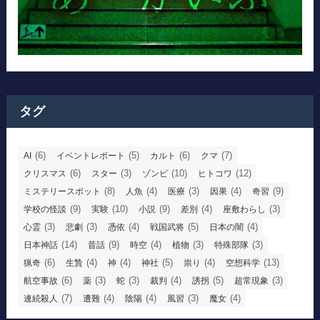
タグ
(6)
(5)
(6)
(7)
AI
イベントレポート
カルト
クマ
(6)
(3)
(10)
(12)
クリスマス
スター
ゾンビ
ヒトコワ
(8)
(4)
(3)
(4)
(9)
ミステリースポット
人魚
医療
因果
奇習
(9)
(10)
(9)
(4)
(3)
学校の怪談
実験
小説
差別
座敷わらし
(3)
(3)
(4)
(5)
(4)
心霊
悲劇
憑依
戦国武将
日本の闇
(14)
(9)
(4)
(3)
(3)
日本神話
昔話
時空
植物
特殊部隊
(6)
(4)
(4)
(5)
(4)
(13)
猟奇
生贄
神
神社
祟り
空想科学
(6)
(3)
(3)
(4)
(5)
(3)
航空事故
薬
蛇
裁判
誘拐
超常現象
(7)
(4)
(4)
(3)
(4)
連続殺人
遭難
陰陽
風習
魔女