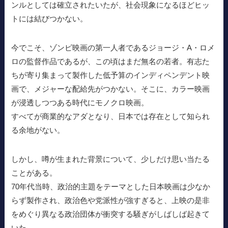
ンルとしては確立されたいたが、社会現象になるほどヒッ
トには結びつかない。
今でこそ、ゾンビ映画の第一人者であるジョージ・A・ロメ
ロの監督作品であるが、この頃はまだ無名の若者。有志た
ちが寄り集まって製作した低予算のインディペンデント映
画で、メジャーな配給先がつかない。そこに、カラー映画
が浸透しつつある時代にモノクロ映画。
すべてが商業的なアダとなり、日本では存在として知られ
る余地がない。
しかし、噂が生まれた背景について、少しだけ思い当たる
ことがある。
70年代当時、政治的主題をテーマとした日本映画は少なか
らず製作され、政治色や党派性が強すぎると、上映の是非
をめぐり異なる政治団体が衝突する騒ぎがしばしば起きて
いた。