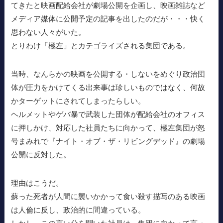
てきたと映画配給会社が劇場公開を企画し、映画雑誌など
メディア媒体に公開予定の記事を出したのだが・・・快く
思わない人々がいた。
とりわけ「極左」とカテゴライズされる集団である。
当時、なんらかの映画を公開する・しないをめぐり政治団
体が圧力をかけてくる出来事は珍しいものではなく、何故
かターゲットにされてしまったらしい。
ヘルメットやゲバ暴で武装した団体が配給会社のオフィス
に押しかけ、対応した社員たちに向かって、極左集団が怒
号まみれで『ナイト・オブ・ザ・リビングデッド』の劇場
公開に反対した。
理由はこうだ。
蘇った死者が人間に襲いかかって食い殺す描写のある映画
は人倫に反し、政治的に間違っている。