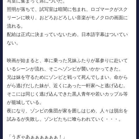
写室に集まって席についた。
照明が落ちて、試写室は暗闇に包まれ、ロゴマークがスク
リーンに映り、おどろおどろしい音楽がモノクロの画面に
流れる。
配給は正式に決まっていないため、日本語字幕はついてい
ない。
映画が始まると、車に乗った兄妹ふたりが墓参りに赴いて
いるシーンが流れ、そこへゾンビが襲いかかってきた。
兄は妹を守るためにゾンビと戦って死んでしまい、命から
がら逃げだした妹が、近くにあった一軒家へと逃げ込む。
そこには同じく逃げ込んできた黒人青年や若いカップル等
が籠城している。
夜になり、ゾンビの集団が家を囲しはじめ、人々は脱出を
試みるが失敗し、ゾンビたちに喰らわれていく・・・。
「うぎゃあぁぁぁぁぁぁ！」