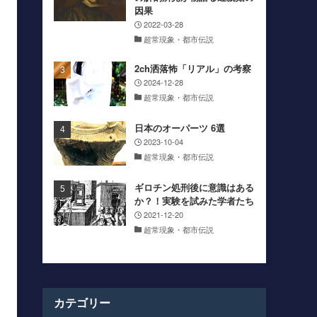
因果
2022-03-28
超常現象・都市伝説
2ch洒落怖「リアル」の考察
2024-12-28
超常現象・都市伝説
日本のオーパーツ 6選
2023-10-04
超常現象・都市伝説
ギロチン処刑後に意識はある
か？！実験を試みた学者たち
2021-12-20
超常現象・都市伝説
カテゴリー