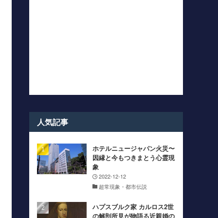
人気記事
ホテルニュージャパン火災〜
因縁と今もつきまとう心霊現
象
2022-12-12
超常現象・都市伝説
ハプスブルク家 カルロス2世
の解剖所見が物語る近親婚の