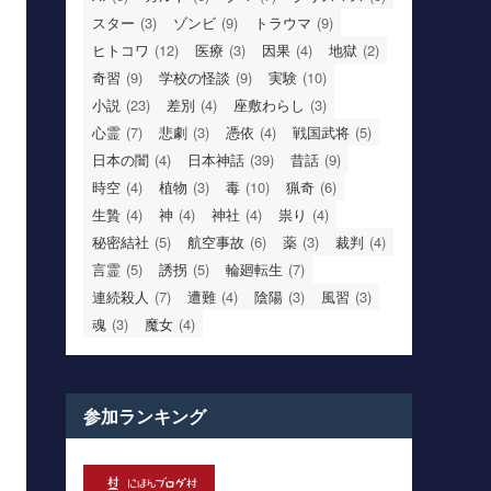
スター
(3)
ゾンビ
(9)
トラウマ
(9)
ヒトコワ
(12)
医療
(3)
因果
(4)
地獄
(2)
奇習
(9)
学校の怪談
(9)
実験
(10)
小説
(23)
差別
(4)
座敷わらし
(3)
心霊
(7)
悲劇
(3)
憑依
(4)
戦国武将
(5)
日本の闇
(4)
日本神話
(39)
昔話
(9)
時空
(4)
植物
(3)
毒
(10)
猟奇
(6)
生贄
(4)
神
(4)
神社
(4)
祟り
(4)
秘密結社
(5)
航空事故
(6)
薬
(3)
裁判
(4)
言霊
(5)
誘拐
(5)
輪廻転生
(7)
連続殺人
(7)
遭難
(4)
陰陽
(3)
風習
(3)
魂
(3)
魔女
(4)
参加ランキング