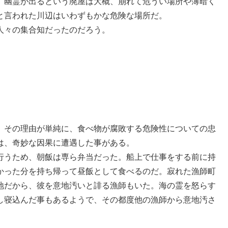
。幽霊が出るという廃屋は大概、崩れて危うい場所や薄暗く
と言われた川辺はいわずもかな危険な場所だ。
人々の集合知だったのだろう。
。その理由が単純に、食べ物が腐敗する危険性についての忠
は、奇妙な因果に遭遇した事がある。
行うため、朝飯は専ら弁当だった。船上で仕事をする前に持
かった分を持ち帰って昼飯として食べるのだ。寂れた漁師町
地だから、彼を意地汚いと誹る漁師もいた。海の霊を怒らす
し寝込んだ事もあるようで、その都度他の漁師から意地汚さ