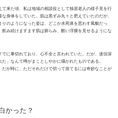
えて来た頃、私は地域の相談役として独居老人の様子見を行
様な身体をしていた。肌は黒ずみ丸々と肥えていたのだが、
まりのようになった姿は、どこか水死体を思わす風貌だっ
。飲み続けますます肌は膨らみ、酷い浮腫を見せるようにな
すでに事切れており、心不全と言われていた。だが、迷信深
れた」なんて噂がまことしやかに囁かれたものである。
。だが時に、ただそれだけで切って捨てるには奇妙なことが
白かった？