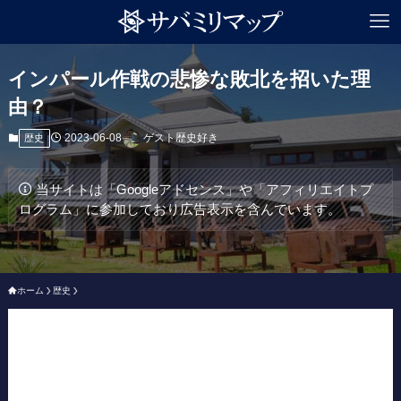
インパール作戦の悲惨な敗北を招いた理
由？
2023-06-08
ゲスト歴史好き
歴史
当サイトは「Googleアドセンス」や「アフィリエイトプ
ログラム」に参加しており広告表示を含んでいます。
ホーム
歴史