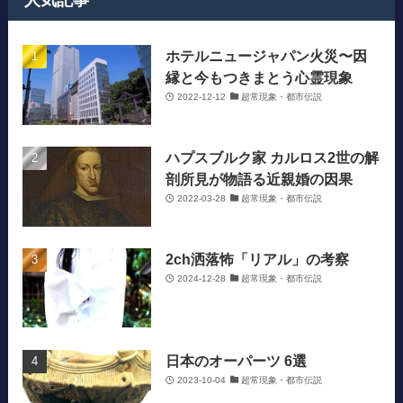
人気記事
ホテルニュージャパン火災〜因
縁と今もつきまとう心霊現象
2022-12-12
超常現象・都市伝説
ハプスブルク家 カルロス2世の解
剖所見が物語る近親婚の因果
2022-03-28
超常現象・都市伝説
2ch洒落怖「リアル」の考察
2024-12-28
超常現象・都市伝説
日本のオーパーツ 6選
2023-10-04
超常現象・都市伝説