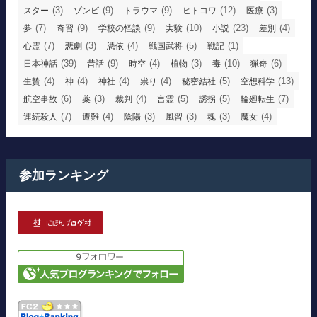
(3)
(9)
(9)
(12)
(3)
スター
ゾンビ
トラウマ
ヒトコワ
医療
(7)
(9)
(9)
(10)
(23)
(4)
夢
奇習
学校の怪談
実験
小説
差別
(7)
(3)
(4)
(5)
(1)
心霊
悲劇
憑依
戦国武将
戦記
(39)
(9)
(4)
(3)
(10)
(6)
日本神話
昔話
時空
植物
毒
猟奇
(4)
(4)
(4)
(4)
(5)
(13)
生贄
神
神社
祟り
秘密結社
空想科学
(6)
(3)
(4)
(5)
(5)
(7)
航空事故
薬
裁判
言霊
誘拐
輪廻転生
(7)
(4)
(3)
(3)
(3)
(4)
連続殺人
遭難
陰陽
風習
魂
魔女
参加ランキング