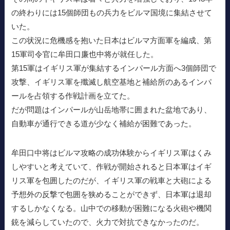
の終わりには15個師団もの兵力をビルマ国境に集結させて
いた。
この状況に危機感を抱いた日本はビルマ方面軍を編成、第
15軍司令官に牟田口廉也中将が就任した。
第15軍はイギリス軍が集結するインパール方面へ3個師団で
攻撃、イギリス軍を殲滅し航空基地と補給所のあるインパ
ールを占領する作戦計画を立てた。
だが問題はインパールが山岳地帯に囲まれた盆地であり、
自動車が通行できる道が少なく補給が困難であった。
牟田口中将はビルマ攻略の成功体験からイギリス軍はくみ
しやすいと考えていて、作戦が開始されると日本軍はイギ
リス軍を包囲したのだが、イギリス軍の戦車と大砲による
予想外の反撃で包囲を狭めることができず、日本軍は退却
するしかなくなる。山中での移動が困難になる火砲や機関
銃を減らしていたので、火力で対抗できなかったのだ。