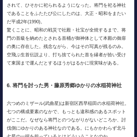
されて、ひそかに祀られるようになった。将門を祀る神社
であることをふたたび公にしたのは、大正・昭和をまたい
だ平成2年(1990)。
驚くことに、昭和の戦災で社殿・社宝が全焼するまで、将
門の首級を納めたとされる首桶が御神体として本殿の御扉
の奥に存在した。残念ながら、今はその写真が残るのみ。
空飛ぶ生首伝説より、打ち捨てられた首を縁者が拾い受け
て東国まで運んだとするほうがはるかに現実味がある。
6. 将門を討った男・藤原秀郷ゆかりの水稲荷神社
六つめのミザール(武曲星)は新宿区西早稲田の水稲荷神社。
七つの構成要素のなかで、もっとも違和感のあるスポット
がここだ。なぜなら将門とのつながりがないどころか、討
伐側にゆかりのある神社なのである。にもかかわらず北斗
七星の一端を担っているとはどういうことなのか。