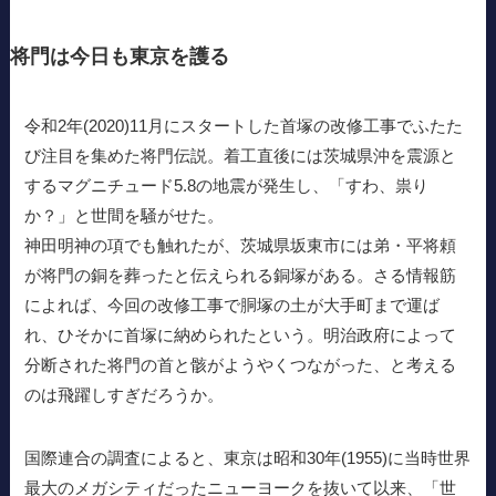
将門は今日も東京を護る
令和2年(2020)11月にスタートした首塚の改修工事でふたた
び注目を集めた将門伝説。着工直後には茨城県沖を震源と
するマグニチュード5.8の地震が発生し、「すわ、祟り
か？」と世間を騒がせた。
神田明神の項でも触れたが、茨城県坂東市には弟・平将頼
が将門の銅を葬ったと伝えられる銅塚がある。さる情報筋
によれば、今回の改修工事で胴塚の土が大手町まで運ば
れ、ひそかに首塚に納められたという。明治政府によって
分断された将門の首と骸がようやくつながった、と考える
のは飛躍しすぎだろうか。
国際連合の調査によると、東京は昭和30年(1955)に当時世界
最大のメガシティだったニューヨークを抜いて以来、「世