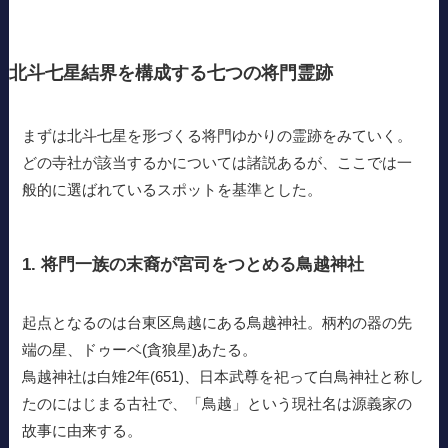
北斗七星結界を構成する七つの将門霊跡
まずは北斗七星を形づくる将門ゆかりの霊跡をみていく。
どの寺社が該当するかについては諸説あるが、ここでは一
般的に選ばれているスポットを基準とした。
1. 将門一族の末裔が宮司をつとめる鳥越神社
起点となるのは台東区鳥越にある鳥越神社。柄杓の器の先
端の星、ドゥーベ(貪狼星)あたる。
鳥越神社は白雉2年(651)、日本武尊を祀って白鳥神社と称し
たのにはじまる古社で、「鳥越」という現社名は源義家の
故事に由来する。