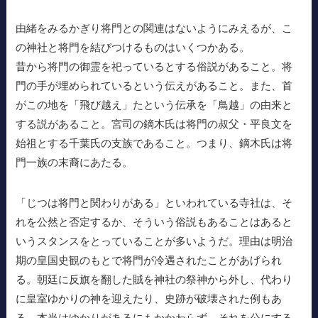
由緒をみるかぎり将門との関連はないようにみえるが、こ
の神社と将門を結びつけるものはいくつかある。
昔から将門の御霊を祀っているとする俗説があること。将
門の手が埋められているという伝えがあること。また、首
がこの地を「飛び越え」たという伝承を「鳥越」の由来と
する説があること。宮司の鏑木氏は将門の叔父・平良文を
始祖とする千葉氏の支族であること。つまり、鏑木氏は将
門一族の末裔にあたる。
「じつは将門と関わりがある」といわれている寺社は、そ
れを公然と否定するか、そういう俗説もあることはあると
いうスタンスをとっていることが多いようだ。理由は明治
期の皇国史観のもとで将門が冷遇されたことがあげられ
る。朝廷に反旗を翻した賊を神社の祭神から外し、代わり
に皇室ゆかりの神を迎えたり、史跡が破壊された例もあ
る。本当はゆかりがあるにもかかわらず、それを公にする