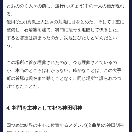
とおののく人々の前に、遊行(ゆぎょう)中の一人の僧が現れ
る。
他阿(たあ)真教上人は塚の荒廃に目をとめた。そして丁重に
整備し、石塔婆を建て、将門に法号を追贈して供養した。
すると怨霊は鎮まったのか、災厄はぴたりとやんだとい
う。
この場所に首が埋葬されたのか、今も埋葬されているの
か、本当のところはわからない。確かなことは、この大手
町の首塚は現在まで動くことなく、同じ場所で護られつづ
けてきたことだ。
4. 将門を主神として祀る神田明神
四つめは結界の中心に位置するメグレズ(文曲星)の神田明神