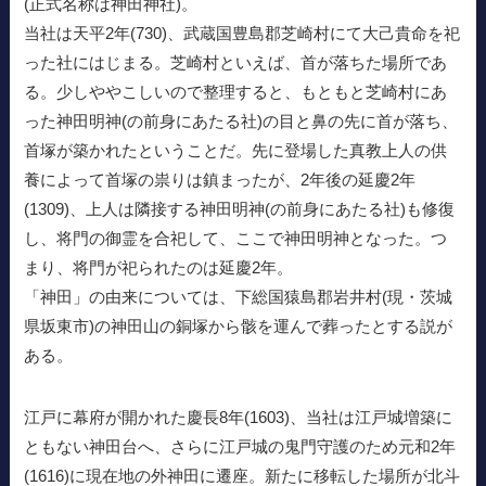
(正式名称は神田神社)。
当社は天平2年(730)、武蔵国豊島郡芝崎村にて大己貴命を祀
った社にはじまる。芝崎村といえば、首が落ちた場所であ
る。少しややこしいので整理すると、もともと芝崎村にあ
った神田明神(の前身にあたる社)の目と鼻の先に首が落ち、
首塚が築かれたということだ。先に登場した真教上人の供
養によって首塚の祟りは鎮まったが、2年後の延慶2年
(1309)、上人は隣接する神田明神(の前身にあたる社)も修復
し、将門の御霊を合祀して、ここで神田明神となった。つ
まり、将門が祀られたのは延慶2年。
「神田」の由来については、下総国猿島郡岩井村(現・茨城
県坂東市)の神田山の銅塚から骸を運んで葬ったとする説が
ある。
江戸に幕府が開かれた慶長8年(1603)、当社は江戸城増築に
ともない神田台へ、さらに江戸城の鬼門守護のため元和2年
(1616)に現在地の外神田に遷座。新たに移転した場所が北斗