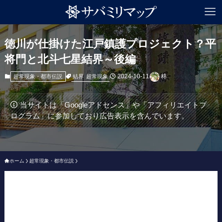
徳川が仕掛けた江戸鎮護プロジェクト？平
将門と北斗七星結界～後編
2024-10-11
柊
結界
超常現象
超常現象・都市伝説
当サイトは「Googleアドセンス」や「アフィリエイトプ
ログラム」に参加しており広告表示を含んでいます。
ホーム
超常現象・都市伝説