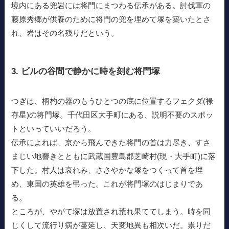
境内にある兜岩には将門にまつわる伝承がある。討伐軍の
藤原秀郷が供養のために将門の兜を埋めて塚を築いたとさ
れ、岩はその名残りだという。
3. ビルの谷間で静かに時を刻む将門塚
つぎは、柄杓の器のもうひとつの底に位置するフェクダ(禄
存星)の将門塚。千代田区大手町にある、説明不要のスポッ
トといっていいだろう。
伝承によれば、京から飛んできた将門の首は力尽き、すさ
まじい地響きとともに武蔵国豊島郡芝崎村(現・大手町)に落
下した。村人は哀れみ、ささやかな塚をつくって首を埋
め、東国の英雄を弔った。これが将門塚のはじまりであ
る。
ところが、やがて塚は放置され荒れ果ててしまう。時を同
じくして流行り病が蔓延し、天変地異も相次いだ。祟りだ