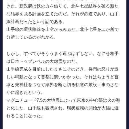
きた。新政府は鉄の力を借りて、北斗七星結界を破る新た
な結界を張る計画を立てたのだ。それが鉄道であり、山手
線計画だったという話である。
山手線の環状路線を上空からみると、北斗七星を二か所で
分断しているのがわかる。
しかし、すべてがそううまく運ぶはずもない。なにせ相手
は日本トップレベルの大怨霊なのだ。
山手線完成を目前にしたまさにそのとき、将門の怒りが激
しい鳴動となって首都に襲いかかった。それはちょうど首
塚と兜神社をつなぐ結界を断ち切る軌道の敷設工事のさな
かに起きたという。
マグニチュード7.9の大地震によって東京の中心部は火の海
と化した。山手線も破壊され、環状運転の開始が大幅に遅
れることになった。