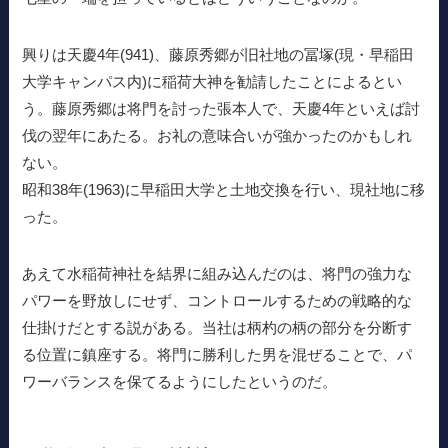
興りは天慶4年(941)、藤原秀郷が旧社地の冨塚(現・早稲田
大学キャンパス内)に稲荷大神を勧請したことによるとい
う。藤原秀郷は将門を討った張本人で、天慶4年といえば討
伐の翌年にあたる。お礼の意味合いが強かったのかもしれ
ない。
昭和38年(1963)に早稲田大学と土地交換を行い、現社地に移
った。
あえて水稲荷神社を結界に組み込んだのは、将門の強力な
パワーを野放しにせず、コントロールするための戦略的な
仕掛けだとする説がある。当社は柄杓の柄の部分を分断す
る位置に鎮座する。将門に勝利した男を混ぜることで、パ
ワーバランスを保てるようにしたというのだ。