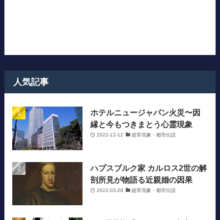
人気記事
ホテルニュージャパン火災〜因
縁と今もつきまとう心霊現象
2022-12-12
超常現象・都市伝説
ハプスブルク家 カルロス2世の解
剖所見が物語る近親婚の因果
2022-03-28
超常現象・都市伝説