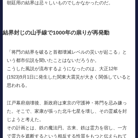
朝廷用の結界は忌々しいものでしかなかったのだ。
結界封じの山手線で1000年の祟りが再発動
「将門の結界を破ると首都壊滅レベルの災いが起こる」と
いう都市伝説を聞いたことはないだろうか。
こうした風説が流布するようになったのは、大正12年
(1923)9月1日に発生した関東大震災が大きく関係していると
思われる。
江戸幕府崩壊後、新政府は東京の守護神・将門を忌み嫌っ
た。そこで、家康が張った北斗七星を壊し、その霊威を封
じようと考えた。
その計画とは、鉄の魔法円。古来、鉄は霊力を宿し、一方
で霊力を遮断するという相反する性質をもつと伝えられて