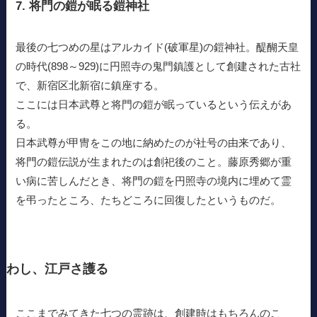
7. 将門の鎧が眠る鎧神社
最後の七つめの星はアルカイド(破軍星)の鎧神社。醍醐天皇
の時代(898～929)に円照寺の鬼門鎮護として創建された古社
で、新宿区北新宿に鎮座する。
ここには日本武尊と将門の鎧が眠っているという伝えがあ
る。
日本武尊が甲冑をこの地に納めたのが社号の由来であり、
将門の鎧伝説が生まれたのは創祀後のこと。藤原秀郷が重
い病に苦しんだとき、将門の鎧を円照寺の境内に埋めて霊
を弔ったところ、たちどころに回復したというものだ。
わし、江戸さ護る
ここまでみてきた七つの霊跡は、創建時はもちろんのこ