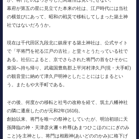
幕府が第五の星に見立てた本来の社は、江戸時代には当社
の横並びにあって、昭和の戦災で移転してしまった築土神
社ではないだろうか。
現在は千代田区九段北に鎮座する築土神社は、公式サイト
で「平将門を祀る江戸の古社」と堂々とうたっている社で
ある。社伝によると、京でさらされた将門の首をひそかに
東国へ持ち帰り、武蔵国豊島郡上平河村津久戸(現・大手町)
の観音堂に納めて津久戸明神としたことにはじまるとい
う。またもや大手町である。
その後、何度かの移転と社号の改称を経て、筑土八幡神社
の隣に遷座したのが元和2年(1616)。
創始以来、将門を唯一の祭神としていたが、明治初頭に天
孫降臨の神・天津彦火邇々杵尊(あまつひこほのににぎのみ
こと)を主神とし、将門は相殿神(あいどののかみ)に格下げ