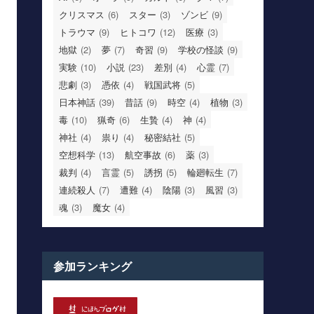
クリスマス
(6)
スター
(3)
ゾンビ
(9)
トラウマ
(9)
ヒトコワ
(12)
医療
(3)
地獄
(2)
夢
(7)
奇習
(9)
学校の怪談
(9)
実験
(10)
小説
(23)
差別
(4)
心霊
(7)
悲劇
(3)
憑依
(4)
戦国武将
(5)
日本神話
(39)
昔話
(9)
時空
(4)
植物
(3)
毒
(10)
猟奇
(6)
生贄
(4)
神
(4)
神社
(4)
祟り
(4)
秘密結社
(5)
空想科学
(13)
航空事故
(6)
薬
(3)
裁判
(4)
言霊
(5)
誘拐
(5)
輪廻転生
(7)
連続殺人
(7)
遭難
(4)
陰陽
(3)
風習
(3)
魂
(3)
魔女
(4)
参加ランキング