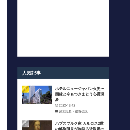
人気記事
ホテルニュージャパン火災〜
因縁と今もつきまとう心霊現
象
2022-12-12
超常現象・都市伝説
ハプスブルク家 カルロス2世
の解剖所見が物語る近親婚の