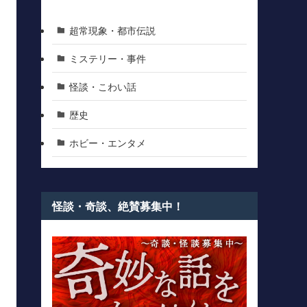
超常現象・都市伝説
ミステリー・事件
怪談・こわい話
歴史
ホビー・エンタメ
怪談・奇談、絶賛募集中！