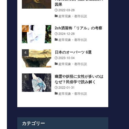
因果
2022-03-28
超常現象・都市伝説
2ch洒落怖「リアル」の考察
2024-12-28
超常現象・都市伝説
日本のオーパーツ 6選
2023-10-04
超常現象・都市伝説
幽霊や妖怪に女性が多いのは
なぜ？民俗学で読み解く
2022-01-31
超常現象・都市伝説
カテゴリー