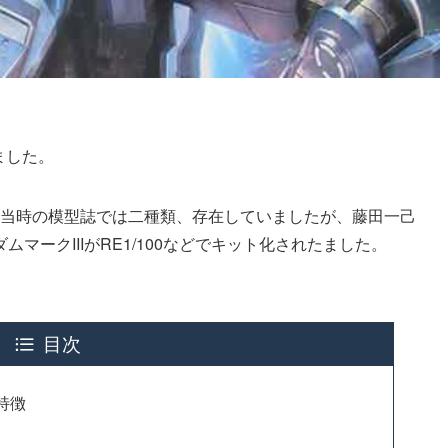
しました。
出。当時の模型誌では二種類、存在していましたが、藤田一己
マークIIIがRE1/100などでキット化されたました。
目次
ト特徴