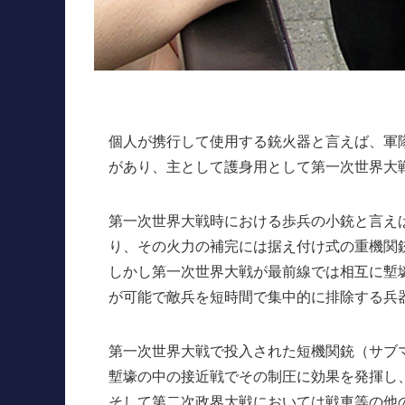
個人が携行して使用する銃火器と言えば、軍
があり、主として護身用として第一次世界大
第一次世界大戦時における歩兵の小銃と言え
り、その火力の補完には据え付け式の重機関
しかし第一次世界大戦が最前線では相互に塹
が可能で敵兵を短時間で集中的に排除する兵
第一次世界大戦で投入された短機関銃（サブ
塹壕の中の接近戦でその制圧に効果を発揮し
そして第二次政界大戦においては戦車等の他