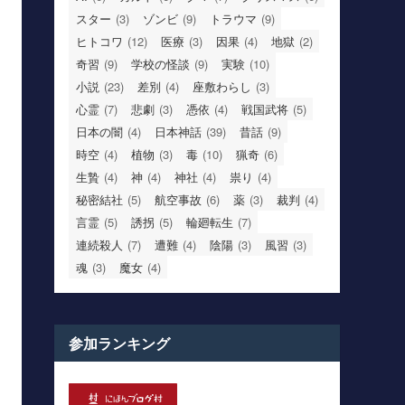
スター
(3)
ゾンビ
(9)
トラウマ
(9)
ヒトコワ
(12)
医療
(3)
因果
(4)
地獄
(2)
奇習
(9)
学校の怪談
(9)
実験
(10)
小説
(23)
差別
(4)
座敷わらし
(3)
心霊
(7)
悲劇
(3)
憑依
(4)
戦国武将
(5)
日本の闇
(4)
日本神話
(39)
昔話
(9)
時空
(4)
植物
(3)
毒
(10)
猟奇
(6)
生贄
(4)
神
(4)
神社
(4)
祟り
(4)
秘密結社
(5)
航空事故
(6)
薬
(3)
裁判
(4)
言霊
(5)
誘拐
(5)
輪廻転生
(7)
連続殺人
(7)
遭難
(4)
陰陽
(3)
風習
(3)
魂
(3)
魔女
(4)
参加ランキング