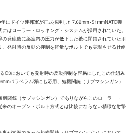
年にドイツ連邦軍が正式採用した7.62mm×51mmNATO弾
式にはローラー・ロッキング・システムが採用されていた。
弾の発砲後に薬室内の圧力が低下した後に閉鎖されていたボ
り、発射時の反動の抑制を軽量なボルトでも実現させる仕組
使用するG3においても発射時の反動抑制を容易にしたこの仕組み
の9mmパラベラム弾にも応用、短機関銃（サブマシンガン）
は短機関銃（サブマシンガン）でありながらこのローラー・
従来のオープン・ボルト方式とは比較にならない精緻な射撃
る事が常識であった短機関銃（サブマシンガン）において、