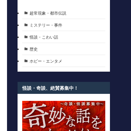
超常現象・都市伝説
ミステリー・事件
怪談・こわい話
歴史
ホビー・エンタメ
怪談・奇談、絶賛募集中！