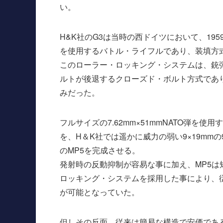
い。
H&K社のG3は当時の西ドイツにおいて、1959
を使用するバトル・ライフルであり、装填方
このローラー・ロッキング・システムは、銃
ルトが後退するクローズド・ボルト方式であ
みだった。
フルサイズの7.62mm×51mmNATO弾を
を、H＆K社では遥かに威力の弱い9×19mm
のMP5を完成させる。
発射時の反動抑制が容易な事に加え、MP5
ロッキング・システムを採用した事により、
が可能となっていた。
但しその反面、従来は簡易な構造で安価であ