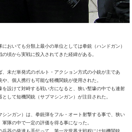
隊においても分類上最小の単位としては拳銃（ハンドガン）
戦の頃から実戦に投入されてきた経緯がある。
ば、未だ単発式のボルト・アクション方式の小銃が主であ
銃や、個人携行も可能な軽機関銃が使用された。
壕を設けて対峙する戦い方になると、狭い塹壕の中でも連射
器として短機関銃（サブマシンガン）が注目された。
マシンガン）は、拳銃弾をフル・オート射撃する事で、狭い
、軍隊の中で一定の評価を得る事になった。
の兵器の発達も手伝って、第一次世界大戦程には短機関銃