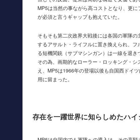
MP5は当然の事ながら高コストとなり、更
が必須と言うギャップも抱えていた。
そもそも第二次政界大戦後には各国の軍隊の
するアサルト・ライフルに置き換えられ、フ
る短機関銃（サブマシンガン）は一線を退き
その為、画期的なローラー・ロッキング・シ
え、MP5は1966年の登場以後も自国西ド
用に留まった。
存在を一躍世界に知らしめたハイ
MP5は自国内でも軍隊への導入は、その高