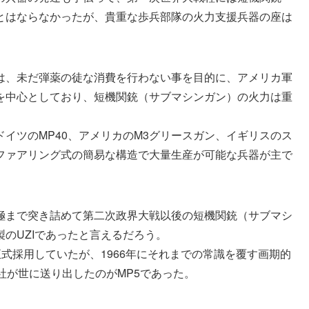
とはならなかったが、貴重な歩兵部隊の火力支援兵器の座は
は、未だ弾薬の徒な消費を行わない事を目的に、アメリカ軍
を中心としており、短機関銃（サブマシンガン）の火力は重
イツのMP40、アメリカのM3グリースガン、イギリスのス
ファアリング式の簡易な構造で大量生産が可能な兵器が主で
極まで突き詰めて第二次政界大戦以後の短機関銃（サブマシ
のUZIであったと言えるだろう。
正式採用していたが、1966年にそれまでの常識を覆す画期的
社が世に送り出したのがMP5であった。