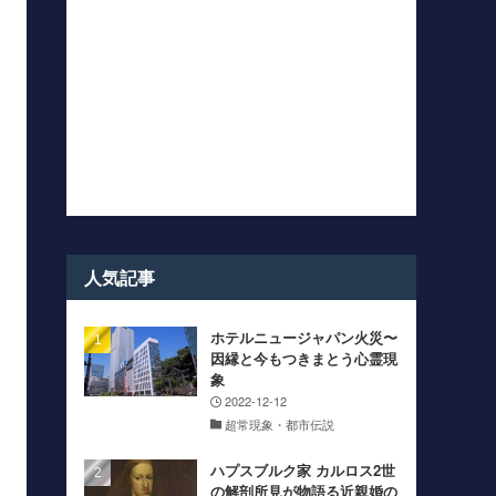
人気記事
ホテルニュージャパン火災〜
因縁と今もつきまとう心霊現
象
2022-12-12
超常現象・都市伝説
ハプスブルク家 カルロス2世
の解剖所見が物語る近親婚の