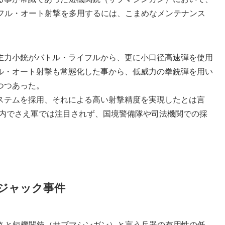
にフル・オート射撃を多用するには、こまめなメンテナンス
主力小銃がバトル・ライフルから、更に小口径高速弾を使用
ル・オート射撃も常態化した事から、低威力の拳銃弾を用い
つつあった。
ステムを採用、それによる高い射撃精度を実現したとは言
イツ内でさえ軍では注目されず、国境警備隊や司法機関での採
ジャック事件
額さと短機関銃（サブマシンガン）と言う兵器の有用性の低