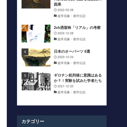
因果
2022-03-28
超常現象・都市伝説
2ch洒落怖「リアル」の考察
2024-12-28
超常現象・都市伝説
日本のオーパーツ 6選
2023-10-04
超常現象・都市伝説
ギロチン処刑後に意識はある
か？！実験を試みた学者たち
2021-12-20
超常現象・都市伝説
カテゴリー