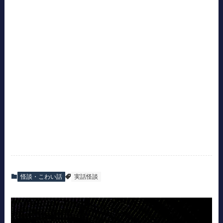
怪談・こわい話
実話怪談