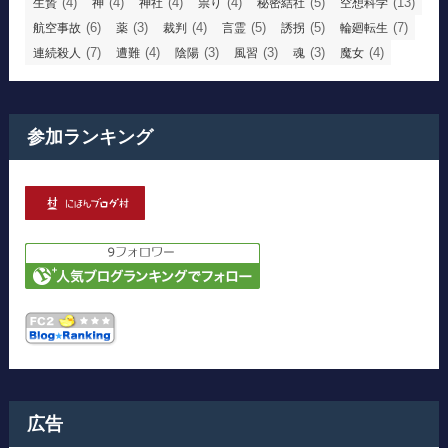
(4)
(4)
(4)
(4)
(5)
(13)
生贄
神
神社
祟り
秘密結社
空想科学
(6)
(3)
(4)
(5)
(5)
(7)
航空事故
薬
裁判
言霊
誘拐
輪廻転生
(7)
(4)
(3)
(3)
(3)
(4)
連続殺人
遭難
陰陽
風習
魂
魔女
参加ランキング
広告