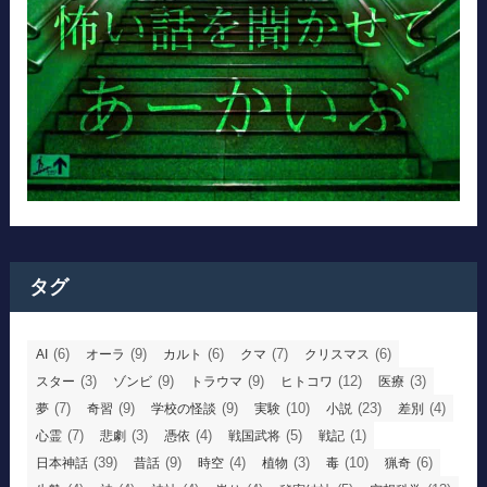
タグ
(6)
(9)
(6)
(7)
(6)
AI
オーラ
カルト
クマ
クリスマス
(3)
(9)
(9)
(12)
(3)
スター
ゾンビ
トラウマ
ヒトコワ
医療
(7)
(9)
(9)
(10)
(23)
(4)
夢
奇習
学校の怪談
実験
小説
差別
(7)
(3)
(4)
(5)
(1)
心霊
悲劇
憑依
戦国武将
戦記
(39)
(9)
(4)
(3)
(10)
(6)
日本神話
昔話
時空
植物
毒
猟奇