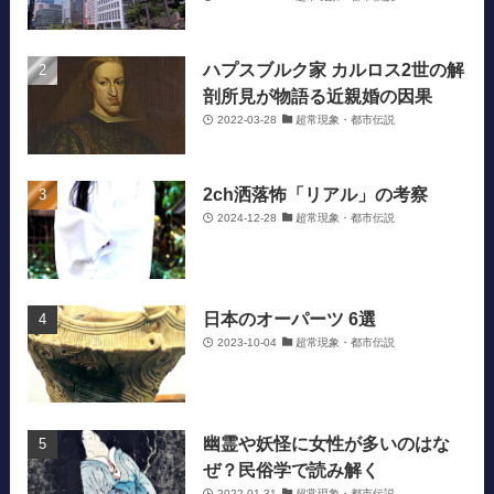
ハプスブルク家 カルロス2世の解
剖所見が物語る近親婚の因果
2022-03-28
超常現象・都市伝説
2ch洒落怖「リアル」の考察
2024-12-28
超常現象・都市伝説
日本のオーパーツ 6選
2023-10-04
超常現象・都市伝説
幽霊や妖怪に女性が多いのはな
ぜ？民俗学で読み解く
2022-01-31
超常現象・都市伝説