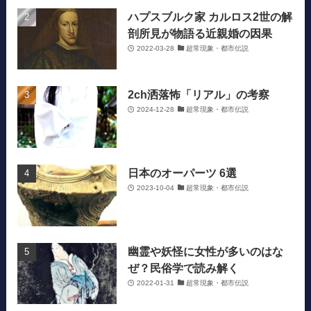
ハプスブルク家 カルロス2世の解
剖所見が物語る近親婚の因果
2022-03-28
超常現象・都市伝説
2ch洒落怖「リアル」の考察
2024-12-28
超常現象・都市伝説
日本のオーパーツ 6選
2023-10-04
超常現象・都市伝説
幽霊や妖怪に女性が多いのはな
ぜ？民俗学で読み解く
2022-01-31
超常現象・都市伝説