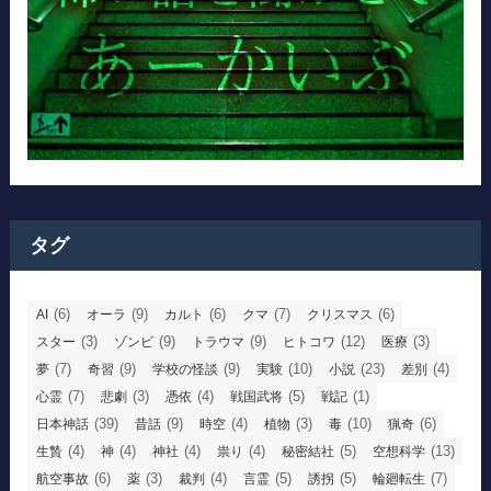
タグ
(6)
(9)
(6)
(7)
(6)
AI
オーラ
カルト
クマ
クリスマス
(3)
(9)
(9)
(12)
(3)
スター
ゾンビ
トラウマ
ヒトコワ
医療
(7)
(9)
(9)
(10)
(23)
(4)
夢
奇習
学校の怪談
実験
小説
差別
(7)
(3)
(4)
(5)
(1)
心霊
悲劇
憑依
戦国武将
戦記
(39)
(9)
(4)
(3)
(10)
(6)
日本神話
昔話
時空
植物
毒
猟奇
(4)
(4)
(4)
(4)
(5)
(13)
生贄
神
神社
祟り
秘密結社
空想科学
(6)
(3)
(4)
(5)
(5)
(7)
航空事故
薬
裁判
言霊
誘拐
輪廻転生