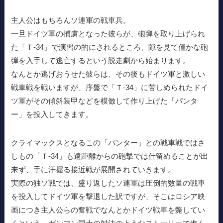
主人公はもちろんソ連軍の戦車兵。
一旦ドイツ軍の捕虜となった彼らが、砲弾を取り上げられ
た「Ｔ-34」で演習の的にされるところ、隙を見て僅かな砲
弾を入手して逃亡するという脱走劇から始まります。
なんとか逃げおうせた彼らは、その後もドイツ軍と激しい
戦車戦を戦いますが、序盤で「Ｔ-34」に苦しめられたドイ
ツ軍がその傾斜装甲などを模倣して作り上げた「パンタ
ー」を投入してきます。
クライマックスとなるこの「パンター」との戦車戦ではさ
しもの「Ｔ-34」も遠距離からの砲撃では仕留めることが出
来ず、手に汗握る接近戦が展開されていきます。
実際の独ソ戦では、盛り返したソ連軍は圧倒的数量の戦車
を投入してドイツ軍を撃退した訳ですが、そこはロシア映
画につき主人公らの奮戦でなんとかドイツ戦車を斃してい