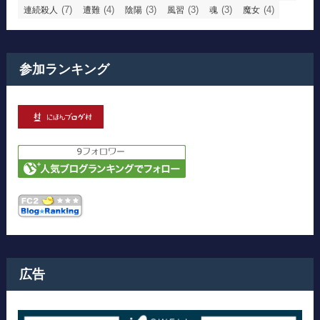
(7)
(4)
(3)
(3)
(3)
(4)
連続殺人
遭難
陰陽
風習
魂
魔女
参加ランキング
広告