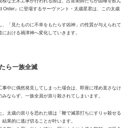
規模な土木工事が行われる際は、占星術師たちが固唾を飲ん
nd Order』に登場するサーヴァント・太歳星君は、この太歳
し、「見たものに不幸をもたらす凶神」の性質が与えられて
道における禍津神へ変化していきます。
たら一族全滅
工事中に偶然発見してしまった場合は、即座に埋め直さなけ
のみならず、一族全員が祟り殺されてしまいます。
た。太歳の祟りを恐れた彼は「鞭で滅茶打ちにすりゃ殺せる
、結果的に逃げ切ることが叶います。