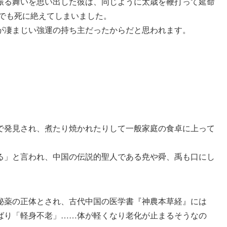
振る舞いを思い出した彼は、同じように太歳を鞭打って延命
までも死に絶えてしまいました。
が凄まじい強運の持ち主だったからだと思われます。
で発見され、煮たり焼かれたりして一般家庭の食卓に上って
る」と言われ、中国の伝説的聖人である尭や舜、禹も口にし
秘薬の正体とされ、古代中国の医学書『神農本草経』には
ばり「軽身不老」……体が軽くなり老化が止まるそうなの