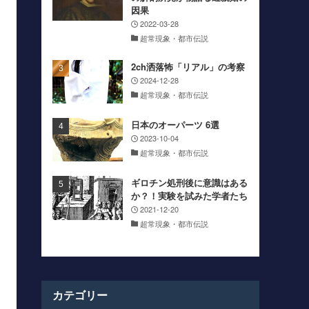
因果
2022-03-28
超常現象・都市伝説
2ch洒落怖「リアル」の考察
2024-12-28
超常現象・都市伝説
日本のオーパーツ 6選
2023-10-04
超常現象・都市伝説
ギロチン処刑後に意識はある
か？！実験を試みた学者たち
2021-12-20
超常現象・都市伝説
カテゴリー