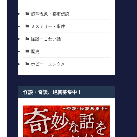
超常現象・都市伝説
ミステリー・事件
怪談・こわい話
歴史
ホビー・エンタメ
怪談・奇談、絶賛募集中！