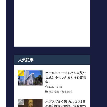
人気記事
ホテルニュージャパン火災〜
因縁と今もつきまとう心霊現
象
2022-12-12
超常現象・都市伝説
ハプスブルク家 カルロス2世
の解剖所見が物語る近親婚の