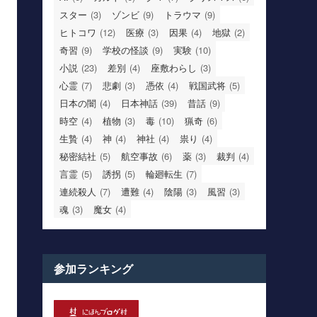
スター
(3)
ゾンビ
(9)
トラウマ
(9)
ヒトコワ
(12)
医療
(3)
因果
(4)
地獄
(2)
奇習
(9)
学校の怪談
(9)
実験
(10)
小説
(23)
差別
(4)
座敷わらし
(3)
心霊
(7)
悲劇
(3)
憑依
(4)
戦国武将
(5)
日本の闇
(4)
日本神話
(39)
昔話
(9)
時空
(4)
植物
(3)
毒
(10)
猟奇
(6)
生贄
(4)
神
(4)
神社
(4)
祟り
(4)
秘密結社
(5)
航空事故
(6)
薬
(3)
裁判
(4)
言霊
(5)
誘拐
(5)
輪廻転生
(7)
連続殺人
(7)
遭難
(4)
陰陽
(3)
風習
(3)
魂
(3)
魔女
(4)
参加ランキング