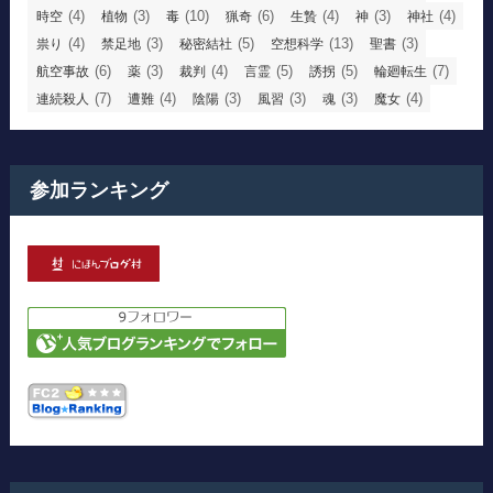
(4)
(3)
(10)
(6)
(4)
(3)
(4)
時空
植物
毒
猟奇
生贄
神
神社
(4)
(3)
(5)
(13)
(3)
祟り
禁足地
秘密結社
空想科学
聖書
(6)
(3)
(4)
(5)
(5)
(7)
航空事故
薬
裁判
言霊
誘拐
輪廻転生
(7)
(4)
(3)
(3)
(3)
(4)
連続殺人
遭難
陰陽
風習
魂
魔女
参加ランキング