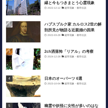
縁と今もつきまとう心霊現象
2022-12-12
超常現象・都市伝説
ハプスブルク家 カルロス2世の解
剖所見が物語る近親婚の因果
2022-03-28
超常現象・都市伝説
2ch洒落怖「リアル」の考察
2024-12-28
超常現象・都市伝説
日本のオーパーツ 6選
2023-10-04
超常現象・都市伝説
幽霊や妖怪に女性が多いのはな