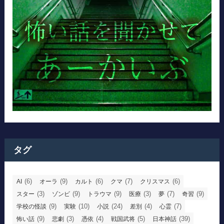
タグ
(6)
(9)
(6)
(7)
(6)
AI
オーラ
カルト
クマ
クリスマス
(3)
(9)
(9)
(3)
(7)
(9)
スター
ゾンビ
トラウマ
医療
夢
奇習
(9)
(10)
(24)
(4)
(7)
学校の怪談
実験
小説
差別
心霊
(9)
(3)
(4)
(5)
(39)
怖い話
悲劇
憑依
戦国武将
日本神話