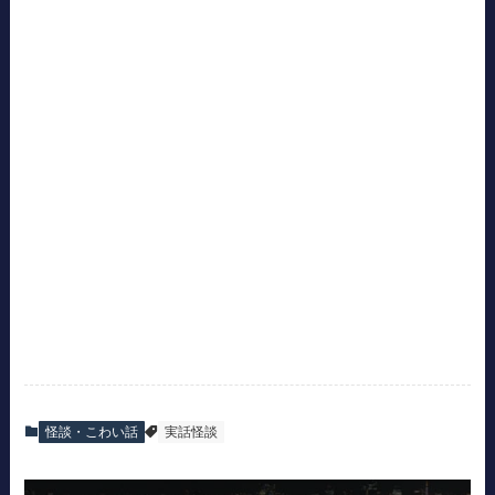
怪談・こわい話
実話怪談