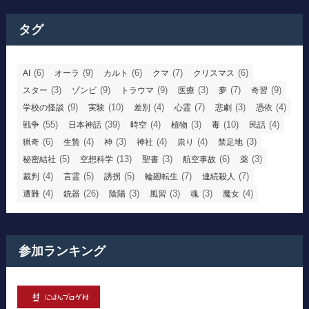
タグ
(6)
(9)
(6)
(7)
(6)
AI
オーラ
カルト
クマ
クリスマス
(3)
(9)
(9)
(3)
(7)
(9)
スター
ゾンビ
トラウマ
医療
夢
奇習
(9)
(10)
(4)
(7)
(3)
(4)
学校の怪談
実験
差別
心霊
悲劇
憑依
(55)
(39)
(4)
(3)
(10)
(4)
戦争
日本神話
時空
植物
毒
民話
(6)
(4)
(3)
(4)
(4)
(3)
猟奇
生贄
神
神社
祟り
禁足地
(5)
(13)
(3)
(6)
(3)
秘密結社
空想科学
聖書
航空事故
薬
(4)
(5)
(5)
(7)
(7)
裁判
言霊
誘拐
輪廻転生
連続殺人
(4)
(26)
(3)
(3)
(3)
(4)
遭難
銃器
陰陽
風習
魂
魔女
参加ランキング