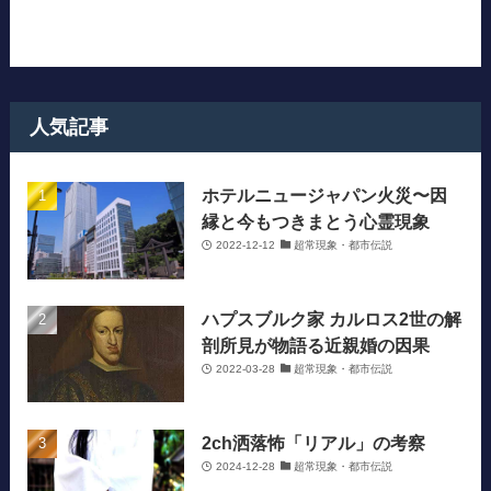
人気記事
ホテルニュージャパン火災〜因
縁と今もつきまとう心霊現象
2022-12-12
超常現象・都市伝説
ハプスブルク家 カルロス2世の解
剖所見が物語る近親婚の因果
2022-03-28
超常現象・都市伝説
2ch洒落怖「リアル」の考察
2024-12-28
超常現象・都市伝説