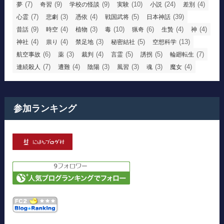
(7)
(9)
(9)
(10)
(24)
(4)
夢
奇習
学校の怪談
実験
小説
差別
(7)
(3)
(4)
(5)
(39)
心霊
悲劇
憑依
戦国武将
日本神話
(9)
(4)
(3)
(10)
(6)
(4)
(4)
昔話
時空
植物
毒
猟奇
生贄
神
(4)
(4)
(3)
(5)
(13)
神社
祟り
禁足地
秘密結社
空想科学
(6)
(3)
(4)
(5)
(5)
(7)
航空事故
薬
裁判
言霊
誘拐
輪廻転生
(7)
(4)
(3)
(3)
(3)
(4)
連続殺人
遭難
陰陽
風習
魂
魔女
参加ランキング