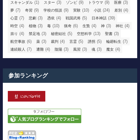
(1)
(3)
(9)
(9)
(3)
スキャンダル
スター
ゾンビ
トラウマ
医療
(7)
(9)
(9)
(10)
(24)
(4)
夢
奇習
学校の怪談
実験
小説
差別
(7)
(3)
(4)
(5)
(39)
心霊
悲劇
憑依
戦国武将
日本神話
(4)
(3)
(10)
(6)
(4)
(3)
(4)
時空
植物
毒
猟奇
生贄
神
神社
(4)
(3)
(5)
(13)
(3)
祟り
禁足地
秘密結社
空想科学
聖書
(6)
(3)
(4)
(5)
(5)
(7)
航空事故
薬
裁判
言霊
誘拐
輪廻転生
(7)
(4)
(3)
(3)
(3)
(4)
連続殺人
遭難
陰陽
風習
魂
魔女
参加ランキング