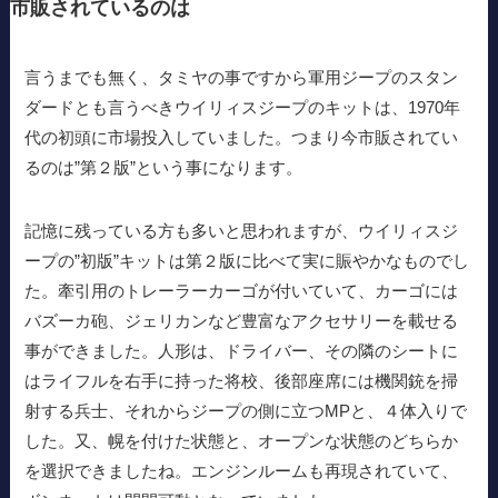
市販されているのは
言うまでも無く、タミヤの事ですから軍用ジープのスタン
ダードとも言うべきウイリィスジープのキットは、1970年
代の初頭に市場投入していました。つまり今市販されてい
るのは”第２版”という事になります。
記憶に残っている方も多いと思われますが、ウイリィスジ
ープの”初版”キットは第２版に比べて実に賑やかなものでし
た。牽引用のトレーラーカーゴが付いていて、カーゴには
バズーカ砲、ジェリカンなど豊富なアクセサリーを載せる
事ができました。人形は、ドライバー、その隣のシートに
はライフルを右手に持った将校、後部座席には機関銃を掃
射する兵士、それからジープの側に立つMPと、４体入りで
した。又、幌を付けた状態と、オープンな状態のどちらか
を選択できましたね。エンジンルームも再現されていて、