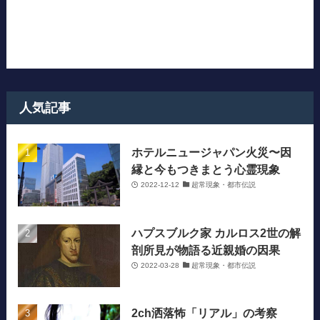
人気記事
ホテルニュージャパン火災〜因
縁と今もつきまとう心霊現象
2022-12-12
超常現象・都市伝説
ハプスブルク家 カルロス2世の解
剖所見が物語る近親婚の因果
2022-03-28
超常現象・都市伝説
2ch洒落怖「リアル」の考察