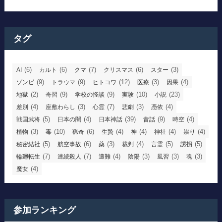
タグ
(6)
(6)
(7)
(6)
(3)
AI
カルト
クマ
クリスマス
スター
(9)
(9)
(12)
(3)
(4)
ゾンビ
トラウマ
ヒトコワ
医療
因果
(2)
(9)
(9)
(10)
(23)
地獄
奇習
学校の怪談
実験
小説
(4)
(3)
(7)
(3)
(4)
差別
座敷わらし
心霊
悲劇
憑依
(5)
(4)
(39)
(9)
(4)
戦国武将
日本の闇
日本神話
昔話
時空
(3)
(10)
(6)
(4)
(4)
(4)
(4)
植物
毒
猟奇
生贄
神
神社
祟り
(5)
(6)
(3)
(4)
(5)
(5)
秘密結社
航空事故
薬
裁判
言霊
誘拐
(7)
(7)
(4)
(3)
(3)
(3)
輪廻転生
連続殺人
遭難
陰陽
風習
魂
(4)
魔女
参加ランキング