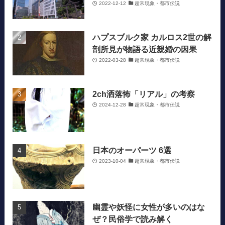
2022-12-12
超常現象・都市伝説
ハプスブルク家 カルロス2世の解
剖所見が物語る近親婚の因果
2022-03-28
超常現象・都市伝説
2ch洒落怖「リアル」の考察
2024-12-28
超常現象・都市伝説
日本のオーパーツ 6選
2023-10-04
超常現象・都市伝説
幽霊や妖怪に女性が多いのはな
ぜ？民俗学で読み解く