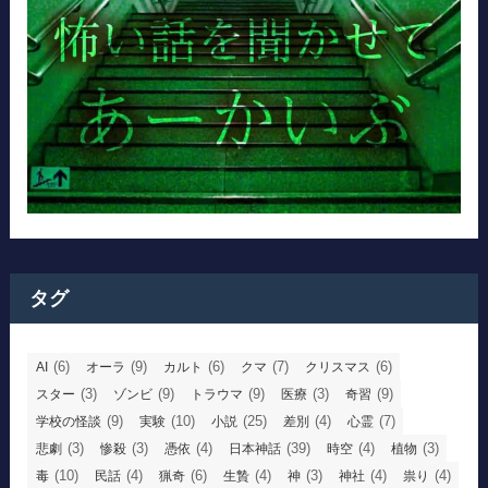
タグ
(6)
(9)
(6)
(7)
(6)
AI
オーラ
カルト
クマ
クリスマス
(3)
(9)
(9)
(3)
(9)
スター
ゾンビ
トラウマ
医療
奇習
(9)
(10)
(25)
(4)
(7)
学校の怪談
実験
小説
差別
心霊
(3)
(3)
(4)
(39)
(4)
(3)
悲劇
惨殺
憑依
日本神話
時空
植物
(10)
(4)
(6)
(4)
(3)
(4)
(4)
毒
民話
猟奇
生贄
神
神社
祟り