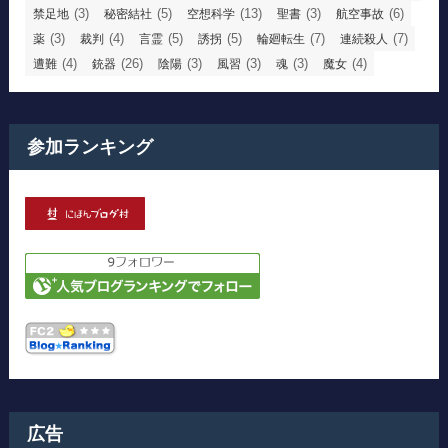
(3)
(5)
(13)
(3)
(6)
禁足地
秘密結社
空想科学
聖書
航空事故
(3)
(4)
(5)
(5)
(7)
(7)
薬
裁判
言霊
誘拐
輪廻転生
連続殺人
(4)
(26)
(3)
(3)
(3)
(4)
遭難
銃器
陰陽
風習
魂
魔女
参加ランキング
広告