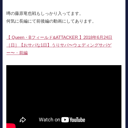
噂の藤原竜也戦もしっかり入ってます。
何気に長編にて前後編の動画にしてあります。
【 Queen・Bフィールド&ATTACKER 】2018年6月24日
［日］【おサバな1日】うりサバ〜ウェディングサバゲ
ー〜・前編