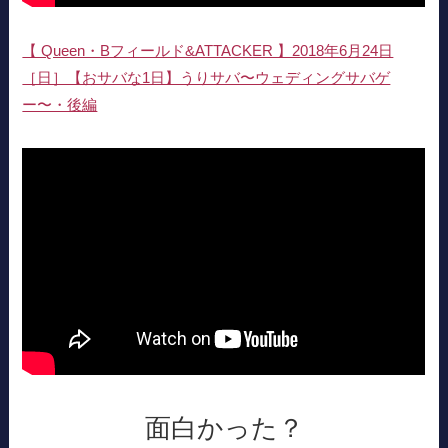
【 Queen・Bフィールド&ATTACKER 】2018年6月24日
［日］【おサバな1日】うりサバ〜ウェディングサバゲ
ー〜・後編
面白かった？