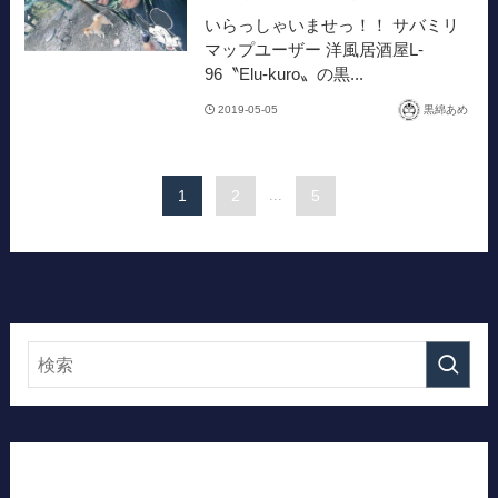
いらっしゃいませっ！！ サバミリ
マップユーザー 洋風居酒屋L-
96〝Elu-kuro〟の黒...
2019-05-05
黒綿あめ
1
2
...
5