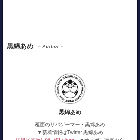
黒綿あめ
– Author –
黒綿あめ
覆面のサバゲーマー・黒綿あめ
▼新着情報はTwitter 黒綿あめ
洋風居酒屋L-96〝Elu-kuro〟
▼サバゲー写真から