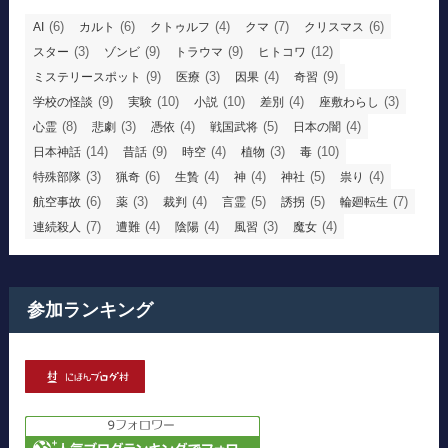
(6)
(6)
(4)
(7)
(6)
AI
カルト
クトゥルフ
クマ
クリスマス
(3)
(9)
(9)
(12)
スター
ゾンビ
トラウマ
ヒトコワ
(9)
(3)
(4)
(9)
ミステリースポット
医療
因果
奇習
(9)
(10)
(10)
(4)
(3)
学校の怪談
実験
小説
差別
座敷わらし
(8)
(3)
(4)
(5)
(4)
心霊
悲劇
憑依
戦国武将
日本の闇
(14)
(9)
(4)
(3)
(10)
日本神話
昔話
時空
植物
毒
(3)
(6)
(4)
(4)
(5)
(4)
特殊部隊
猟奇
生贄
神
神社
祟り
(6)
(3)
(4)
(5)
(5)
(7)
航空事故
薬
裁判
言霊
誘拐
輪廻転生
(7)
(4)
(4)
(3)
(4)
連続殺人
遭難
陰陽
風習
魔女
参加ランキング