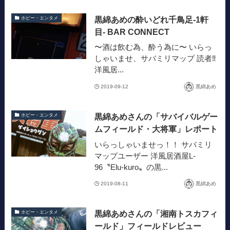
黒綿あめの酔いどれ千鳥足-1軒
ホビー・エンタメ
目- BAR CONNECT
〜酒は飲む為、酔う為に〜 いらっ
しゃいませ、サバミリマップ 読者‼︎
洋風居...
2019-09-12
黒綿あめ
黒綿あめさんの「サバイバルゲー
ホビー・エンタメ
ムフィールド・大将軍」レポート
いらっしゃいませっ！！ サバミリ
マップユーザー 洋風居酒屋L-
96〝Elu-kuro〟の黒...
2019-08-11
黒綿あめ
黒綿あめさんの「湘南トスカフィ
ホビー・エンタメ
ールド」フィールドレビュー