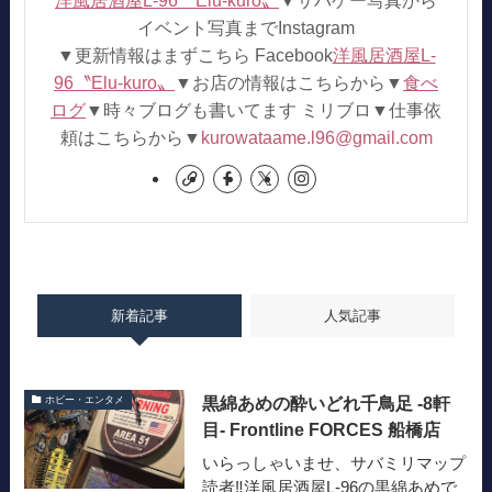
イベント写真までInstagram
▼更新情報はまずこちら Facebook
洋風居酒屋L-
96〝Elu-kuro〟
▼お店の情報はこちらから▼
食べ
ログ
▼時々ブログも書いてます ミリブロ▼仕事依
頼はこちらから▼
kurowataame.l96@gmail.com
新着記事
人気記事
黒綿あめの酔いどれ千鳥足 -8軒
ホビー・エンタメ
目- Frontline FORCES 船橋店
いらっしゃいませ、サバミリマップ
読者‼︎洋風居酒屋L-96の黒綿あめで