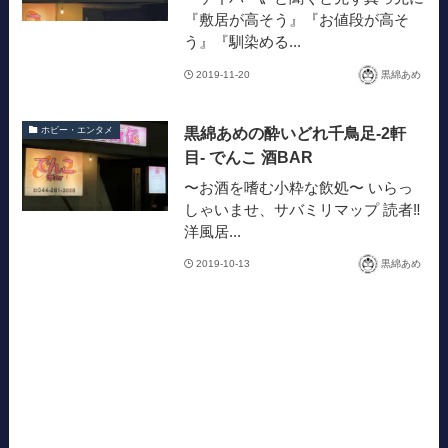
『敷居が高そう』『お値段が高そ
う』『馴染める...
2019-11-20
黒綿あめ
黒綿あめの酔いどれ千鳥足-2軒
ホビー・エンタメ
目- でんこ 酒BAR
〜お酒を嗜む小粋な飲処〜 いらっ
しゃいませ、サバミリマップ 読者‼︎
洋風居...
2019-10-13
黒綿あめ