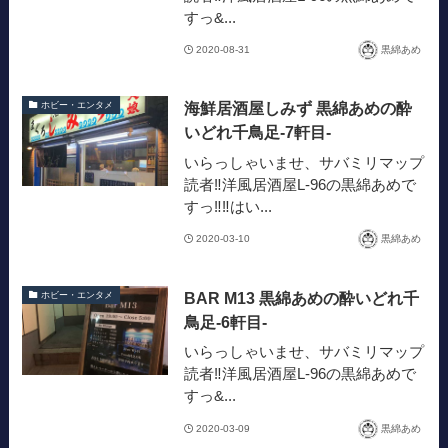
すっ&...
2020-08-31
黒綿あめ
海鮮居酒屋しみず 黒綿あめの酔
ホビー・エンタメ
いどれ千鳥足-7軒目-
いらっしゃいませ、サバミリマップ
読者‼︎洋風居酒屋L-96の黒綿あめで
すっ‼︎‼︎はい...
2020-03-10
黒綿あめ
BAR M13 黒綿あめの酔いどれ千
ホビー・エンタメ
鳥足-6軒目-
いらっしゃいませ、サバミリマップ
読者‼︎洋風居酒屋L-96の黒綿あめで
すっ&...
2020-03-09
黒綿あめ