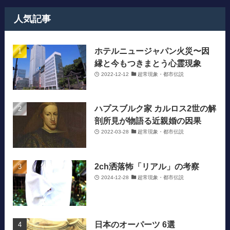
人気記事
ホテルニュージャパン火災〜因
縁と今もつきまとう心霊現象
2022-12-12
超常現象・都市伝説
ハプスブルク家 カルロス2世の解
剖所見が物語る近親婚の因果
2022-03-28
超常現象・都市伝説
2ch洒落怖「リアル」の考察
2024-12-28
超常現象・都市伝説
日本のオーパーツ 6選