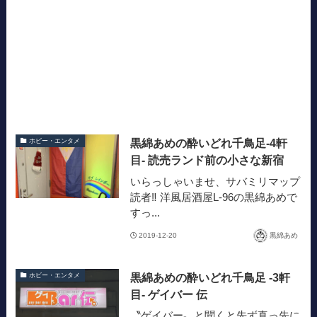
黒綿あめの酔いどれ千鳥足-4軒
ホビー・エンタメ
目- 読売ランド前の小さな新宿
いらっしゃいませ、サバミリマップ
読者‼︎ 洋風居酒屋L-96の黒綿あめで
すっ...
2019-12-20
黒綿あめ
黒綿あめの酔いどれ千鳥足 -3軒
ホビー・エンタメ
目- ゲイバー 伝
〝ゲイバー〟と聞くと先ず真っ先に