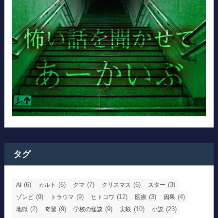
タグ
(6)
(6)
(7)
(6)
(3)
AI
カルト
クマ
クリスマス
スター
(9)
(9)
(12)
(3)
(4)
ゾンビ
トラウマ
ヒトコワ
医療
因果
(2)
(9)
(9)
(10)
(23)
地獄
奇習
学校の怪談
実験
小説