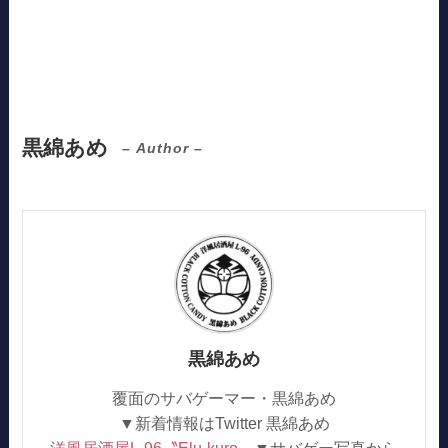
黒綿あめ
– Author –
黒綿あめ
覆面のサバゲーマー・黒綿あめ
▼新着情報はTwitter 黒綿あめ
洋風居酒屋L-96〝Elu-kuro〟
▼サバゲー写真から