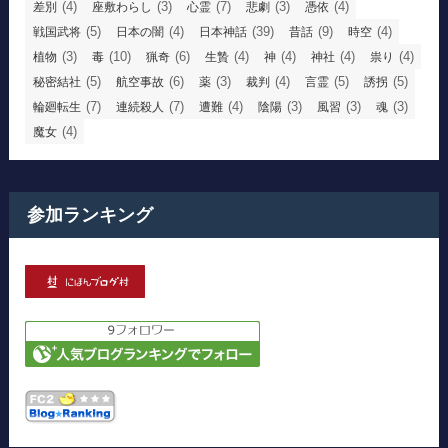
(4)
(3)
(7)
(3)
(4)
差別
座敷わらし
心霊
悲劇
憑依
(5)
(4)
(39)
(9)
(4)
戦国武将
日本の闇
日本神話
昔話
時空
(3)
(10)
(6)
(4)
(4)
(4)
(4)
植物
毒
猟奇
生贄
神
神社
祟り
(5)
(6)
(3)
(4)
(5)
(5)
秘密結社
航空事故
薬
裁判
言霊
誘拐
(7)
(7)
(4)
(3)
(3)
(3)
輪廻転生
連続殺人
遭難
陰陽
風習
魂
(4)
魔女
参加ランキング