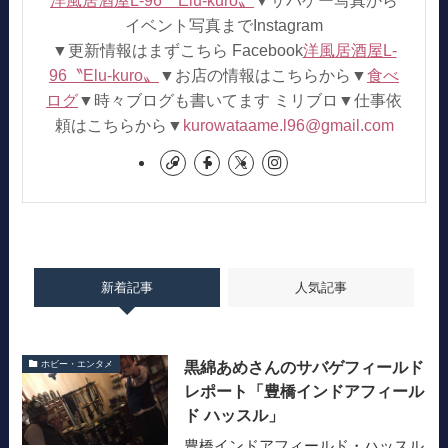
イベント写真までInstagram
▼更新情報はまずこちら Facebook
洋風居酒屋L-
96〝Elu-kuro〟
▼お店の情報はこちらから▼
食べ
ログ
▼時々ブログも書いてます ミリブロ▼仕事依
頼はこちらから▼
kurowataame.l96@gmail.com
新着記事
人気記事
黒綿あめさんのサバゲフィールド
ホビー・エンタメ
レポート「豊橋インドアフィール
ド ハッスル」
豊橋インドアフィールド・ハッスル