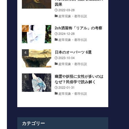
因果
2022-03-28
超常現象・都市伝説
2ch洒落怖「リアル」の考察
2024-12-28
超常現象・都市伝説
日本のオーパーツ 6選
2023-10-04
超常現象・都市伝説
幽霊や妖怪に女性が多いのは
なぜ？民俗学で読み解く
2022-01-31
超常現象・都市伝説
カテゴリー