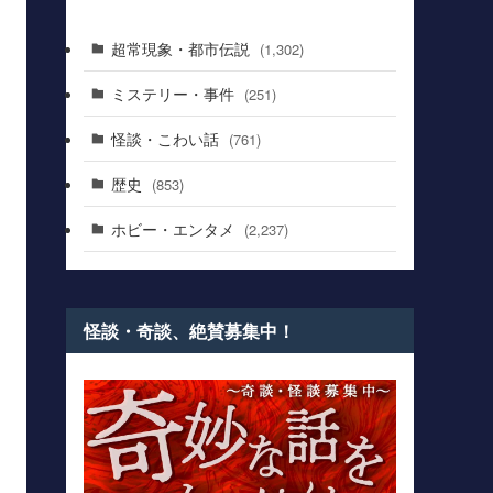
超常現象・都市伝説
(1,302)
ミステリー・事件
(251)
怪談・こわい話
(761)
歴史
(853)
ホビー・エンタメ
(2,237)
怪談・奇談、絶賛募集中！