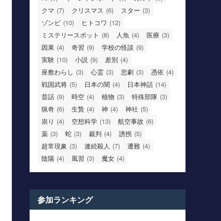
クマ
(7)
クリスマス
(6)
スター
(3)
ゾンビ
(10)
ヒトコワ
(12)
ミステリースポット
(8)
人魚
(4)
医療
(3)
因果
(4)
奇習
(9)
学校の怪談
(9)
実験
(10)
小説
(9)
差別
(4)
座敷わらし
(3)
心霊
(3)
悲劇
(3)
憑依
(4)
戦国武将
(5)
日本の闇
(4)
日本神話
(14)
昔話
(9)
時空
(4)
植物
(3)
特殊部隊
(3)
猟奇
(6)
生贄
(4)
神
(4)
神社
(5)
祟り
(4)
空想科学
(13)
航空事故
(6)
薬
(3)
蛇
(3)
裁判
(4)
誘拐
(5)
超常現象
(3)
連続殺人
(7)
遭難
(4)
陰陽
(4)
風習
(3)
魔女
(4)
参加ランキング