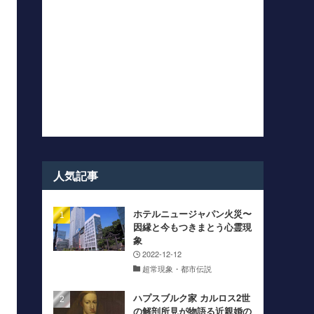
人気記事
ホテルニュージャパン火災〜
因縁と今もつきまとう心霊現
象
2022-12-12
超常現象・都市伝説
ハプスブルク家 カルロス2世
の解剖所見が物語る近親婚の