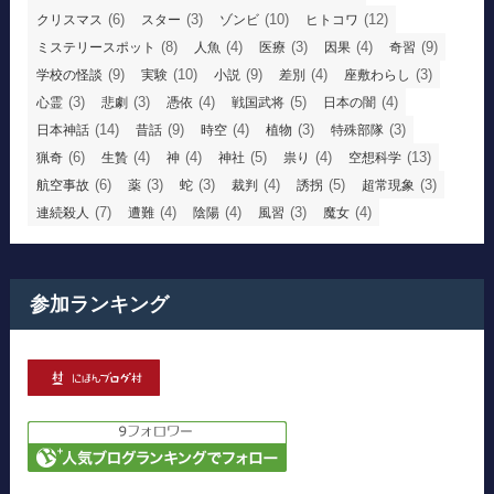
(6)
(3)
(10)
(12)
クリスマス
スター
ゾンビ
ヒトコワ
(8)
(4)
(3)
(4)
(9)
ミステリースポット
人魚
医療
因果
奇習
(9)
(10)
(9)
(4)
(3)
学校の怪談
実験
小説
差別
座敷わらし
(3)
(3)
(4)
(5)
(4)
心霊
悲劇
憑依
戦国武将
日本の闇
(14)
(9)
(4)
(3)
(3)
日本神話
昔話
時空
植物
特殊部隊
(6)
(4)
(4)
(5)
(4)
(13)
猟奇
生贄
神
神社
祟り
空想科学
(6)
(3)
(3)
(4)
(5)
(3)
航空事故
薬
蛇
裁判
誘拐
超常現象
(7)
(4)
(4)
(3)
(4)
連続殺人
遭難
陰陽
風習
魔女
参加ランキング