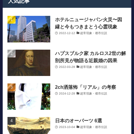
人気記事
ホテルニュージャパン火災〜因
縁と今もつきまとう心霊現象
2022-12-12
超常現象・都市伝説
ハプスブルク家 カルロス2世の解
剖所見が物語る近親婚の因果
2022-03-28
超常現象・都市伝説
2ch洒落怖「リアル」の考察
2024-12-28
超常現象・都市伝説
日本のオーパーツ 6選
2023-10-04
超常現象・都市伝説