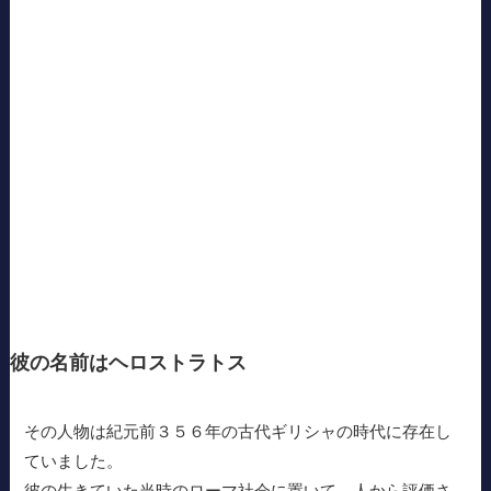
彼の名前はヘロストラトス
その人物は紀元前３５６年の古代ギリシャの時代に存在し
ていました。
彼の生きていた当時のローマ社会に置いて、人から評価さ