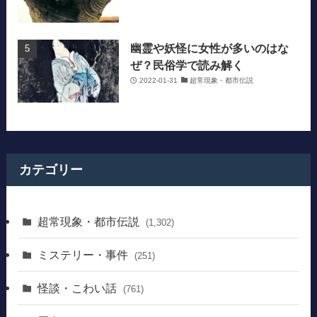
幽霊や妖怪に女性が多いのはな
ぜ？民俗学で読み解く
2022-01-31
超常現象・都市伝説
カテゴリー
超常現象・都市伝説
(1,302)
ミステリー・事件
(251)
怪談・こわい話
(761)