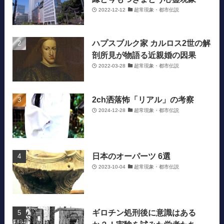
2022-12-12
超常現象・都市伝説
ハプスブルク家 カルロス2世の解
剖所見が物語る近親婚の因果
2022-03-28
超常現象・都市伝説
2ch洒落怖「リアル」の考察
2024-12-28
超常現象・都市伝説
日本のオーパーツ 6選
2023-10-04
超常現象・都市伝説
ギロチン処刑後に意識はある