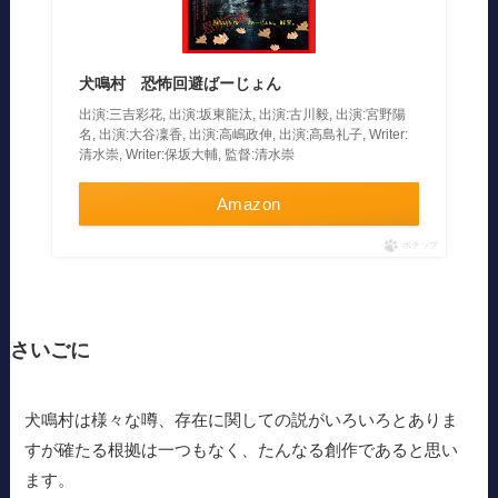
犬鳴村 恐怖回避ばーじょん
出演:三吉彩花, 出演:坂東龍汰, 出演:古川毅, 出演:宮野陽
名, 出演:大谷凜香, 出演:高嶋政伸, 出演:高島礼子, Writer:
清水崇, Writer:保坂大輔, 監督:清水崇
Amazon
ポチップ
さいごに
犬鳴村は様々な噂、存在に関しての説がいろいろとありま
すが確たる根拠は一つもなく、たんなる創作であると思い
ます。