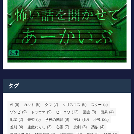
タグ
(6)
(6)
(7)
(6)
(3)
AI
カルト
クマ
クリスマス
スター
(9)
(9)
(12)
(3)
(4)
ゾンビ
トラウマ
ヒトコワ
医療
因果
(2)
(9)
(9)
(10)
(23)
地獄
奇習
学校の怪談
実験
小説
(4)
(3)
(7)
(3)
(4)
差別
座敷わらし
心霊
悲劇
憑依