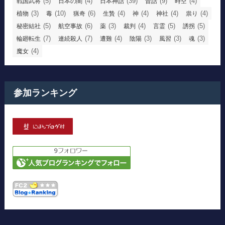
(5)
(4)
(39)
(9)
(4)
戦国武将
日本の闇
日本神話
昔話
時空
(3)
(10)
(6)
(4)
(4)
(4)
(4)
植物
毒
猟奇
生贄
神
神社
祟り
(5)
(6)
(3)
(4)
(5)
(5)
秘密結社
航空事故
薬
裁判
言霊
誘拐
(7)
(7)
(4)
(3)
(3)
(3)
輪廻転生
連続殺人
遭難
陰陽
風習
魂
(4)
魔女
参加ランキング