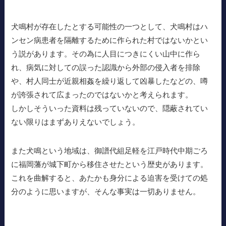
犬鳴村が存在したとする可能性の一つとして、犬鳴村はハ
ンセン病患者を隔離するために作られた村ではないかとい
う説があります。その為に人目につきにくい山中に作ら
れ、病気に対しての誤った認識から外部の侵入者を排除
や、村人同士が近親相姦を繰り返して凶暴したなどの、噂
が誇張されて広まったのではないかと考えられます。
しかしそういった資料は残っていないので、隠蔽されてい
ない限りはまずありえないでしょう。
また犬鳴という地域は、御譜代組足軽を江戸時代中期ごろ
に福岡藩が城下町から移住させたという歴史があります。
これを曲解すると、あたかも身分による迫害を受けての処
分のように思いますが、そんな事実は一切ありません。