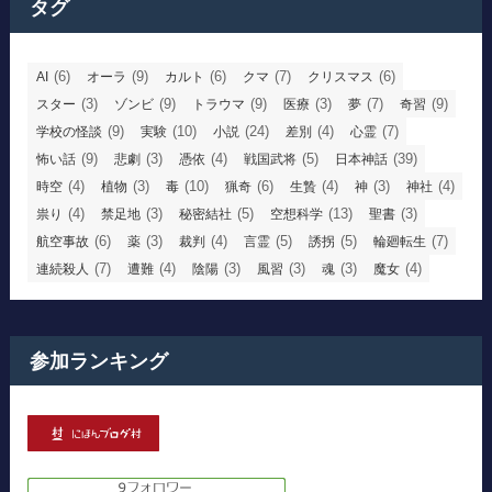
タグ
(6)
(9)
(6)
(7)
(6)
AI
オーラ
カルト
クマ
クリスマス
(3)
(9)
(9)
(3)
(7)
(9)
スター
ゾンビ
トラウマ
医療
夢
奇習
(9)
(10)
(24)
(4)
(7)
学校の怪談
実験
小説
差別
心霊
(9)
(3)
(4)
(5)
(39)
怖い話
悲劇
憑依
戦国武将
日本神話
(4)
(3)
(10)
(6)
(4)
(3)
(4)
時空
植物
毒
猟奇
生贄
神
神社
(4)
(3)
(5)
(13)
(3)
祟り
禁足地
秘密結社
空想科学
聖書
(6)
(3)
(4)
(5)
(5)
(7)
航空事故
薬
裁判
言霊
誘拐
輪廻転生
(7)
(4)
(3)
(3)
(3)
(4)
連続殺人
遭難
陰陽
風習
魂
魔女
参加ランキング