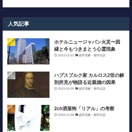
人気記事
ホテルニュージャパン火災〜因
縁と今もつきまとう心霊現象
2022-12-12
超常現象・都市伝説
ハプスブルク家 カルロス2世の解
剖所見が物語る近親婚の因果
2022-03-28
超常現象・都市伝説
2ch洒落怖「リアル」の考察
2024-12-28
超常現象・都市伝説