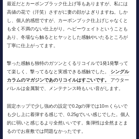
最近だとカーボンブラック仕上げ等もありますが、私には
高値の花で（汗笑）さすがに妻の顔がよぎりますね。しか
し、個人的感想ですが、カーボンブック仕上げじゃなくと
も全く不満のない仕上がり。ヘビーウェイトということも
あり、冬場なら触るとヒヤッとした感触やいたるところが
丁寧に仕上がってます。
撃った感触も独特のガツンとくるリコイルで1発1発撃って
て楽しく、撃ってるなと実感できる感触でした。
シングル
カラムのマガジンであのリコイルはすごいです。
アウター
バレルは金属製で、メンテナンス時もいい音がします。
固定ホップで少し強めの設定で0.2gの弾では10ｍくらいで
も少し上に着弾する感じで、0.25gでいい感じでした。個人
的に弱いと感じるより全然いいです。集弾性は全然まとま
るのでお座敷では問題なかったです。