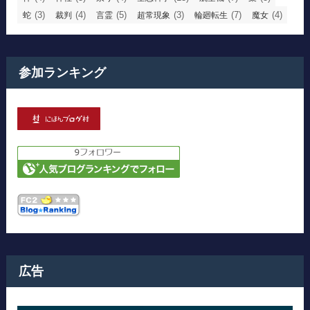
(3)
(4)
(5)
(3)
(7)
(4)
蛇
裁判
言霊
超常現象
輪廻転生
魔女
参加ランキング
広告