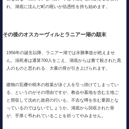
れ、湖底に沈んだ町の呪いが信憑性を持ち始めます。
その後のオスカーヴィルとラニアー湖の顛末
1956年の誕生以降、ラニアー湖では水難事故が絶えませ
ん。溺死者は通算700人をこえ、湖底からは嘗て殺された黒
人のものと思われる、大量の骨が引き上げられます。
建物の瓦礫や樹木の枝葉が泳ぐ人を引っ掛けてしまってい
る、というのがその理由ですが、教会や墓地を含む土地ご
と買収して沈めた政府の行いも、不吉な噂を生む要因とな
っているのではないでしょうか。湖底から回収された骨
が、手厚く弔われていることを祈ってやみません。