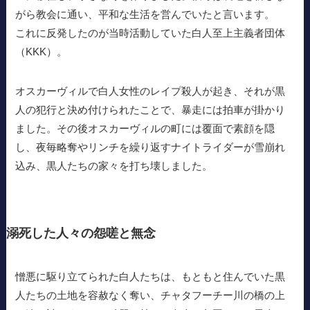
がら教会に通い、平和な生活を営んでいたと言います。
これに反発したのが当時活動していた白人至上主義者団体
（KKK）。
オスカーヴィルで白人女性のレイプ殺人が起き、それが黒
人の犯行と決め付けられたことで、暴走には拍車が掛かり
ました。その後オスカーヴィルの町には覆面で素顔を隠
し、夜毎略奪やリンチを繰り返すナイトライダーが雪崩れ
込み、黒人たちの家々を打ち壊しました。
溺死した人々の怨嗟と無念
憎悪に駆り立てられた白人たちは、もともと住んでいた黒
人たちの土地を容赦なく奪い、チャタフーチー川の橋の上