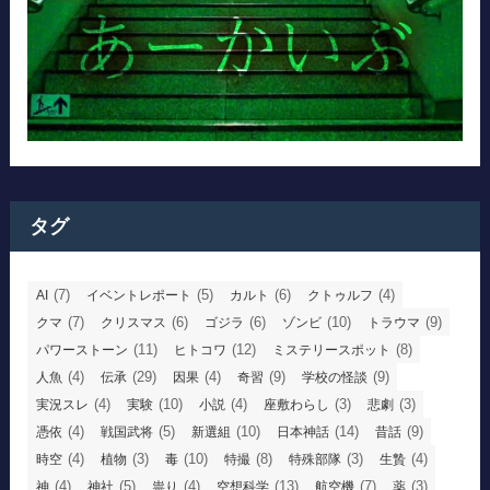
タグ
(7)
(5)
(6)
(4)
AI
イベントレポート
カルト
クトゥルフ
(7)
(6)
(6)
(10)
(9)
クマ
クリスマス
ゴジラ
ゾンビ
トラウマ
(11)
(12)
(8)
パワーストーン
ヒトコワ
ミステリースポット
(4)
(29)
(4)
(9)
(9)
人魚
伝承
因果
奇習
学校の怪談
(4)
(10)
(4)
(3)
(3)
実況スレ
実験
小説
座敷わらし
悲劇
(4)
(5)
(10)
(14)
(9)
憑依
戦国武将
新選組
日本神話
昔話
(4)
(3)
(10)
(8)
(3)
(4)
時空
植物
毒
特撮
特殊部隊
生贄
(4)
(5)
(4)
(13)
(7)
(3)
神
神社
祟り
空想科学
航空機
薬