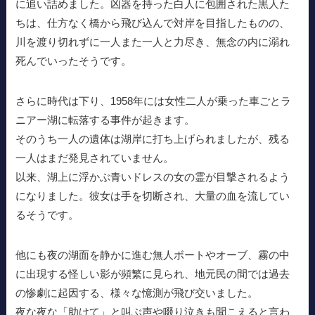
に追い詰めました。凶器を持った白人に包囲された黒人た
ちは、仕方なく橋から飛び込んで対岸を目指したものの、
川を渡り切れずに一人また一人と力尽き、無念の内に溺れ
死んでいったそうです。
さらに時代は下り、1958年には女性二人が乗った車ごとラ
ニアー湖に転落する事件が起きます。
そのうち一人の遺体は湖岸に打ち上げられましたが、残る
一人はまだ発見されていません。
以来、湖上に浮かぶ青いドレスの女の霊が目撃されるよう
になりました。彼女は手を切断され、大量の血を流してい
るそうです。
他にも夜の湖面を静かに進む無人ボートやオーブ、霧の中
に出現する怪しい影が頻繁に見られ、地元民の間では過去
の惨劇に起因する、様々な憶測が飛び交いました。
夜な夜な「助けて」と叫ぶ声や啜り泣きも聞こえると言わ