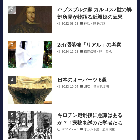
ハプスブルク家 カルロス2世の解
剖所見が物語る近親婚の因果
2022-03-28
神話・歴史の謎
2ch洒落怖「リアル」の考察
2024-12-28
都市伝説・噂・伝承
日本のオーパーツ 6選
2023-10-04
UFO・超古代文明
ギロチン処刑後に意識はある
か？！実験を試みた学者たち
2021-12-20
オカルト論・超常現象