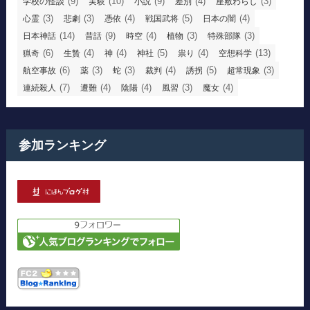
(9)
(10)
(9)
(4)
(3)
学校の怪談
実験
小説
差別
座敷わらし
(3)
(3)
(4)
(5)
(4)
心霊
悲劇
憑依
戦国武将
日本の闇
(14)
(9)
(4)
(3)
(3)
日本神話
昔話
時空
植物
特殊部隊
(6)
(4)
(4)
(5)
(4)
(13)
猟奇
生贄
神
神社
祟り
空想科学
(6)
(3)
(3)
(4)
(5)
(3)
航空事故
薬
蛇
裁判
誘拐
超常現象
(7)
(4)
(4)
(3)
(4)
連続殺人
遭難
陰陽
風習
魔女
参加ランキング