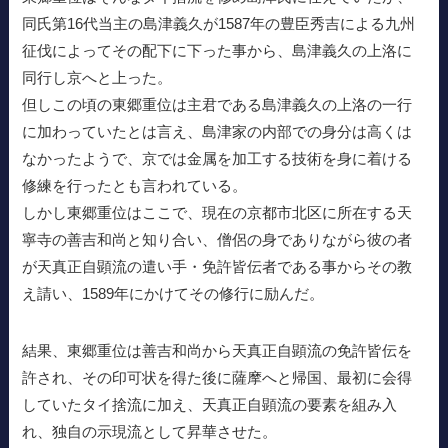
同氏第16代当主の島津義久が1587年の豊臣秀吉による九州
征伐によってその配下に下った事から、島津義久の上洛に
同行し京へと上った。
但しこの頃の東郷重位は主君である島津義久の上洛の一行
に加わっていたとは言え、島津家の内部での身分は高くは
なかったようで、京では金属を加工する技術を身に着ける
修練を行ったとも言われている。
しかし東郷重位はここで、現在の京都市北区に所在する天
寧寺の善吉和尚と知り合い、僧侶の身でありながら彼の者
が天真正自顕流の遣い手・免許皆伝者である事からその教
え請い、1589年にかけてその修行に励んだ。
結果、東郷重位は善吉和尚から天真正自顕流の免許皆伝を
許され、その印可状を得た後に薩摩へと帰国、最初に会得
していたタイ捨流に加え、天真正自顕流の要素を組み入
れ、独自の示現流として昇華させた。