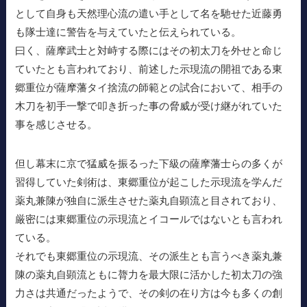
として自身も天然理心流の遣い手として名を馳せた近藤勇
も隊士達に警告を与えていたと伝えられている。
曰く、薩摩武士と対峙する際にはその初太刀を外せと命じ
ていたとも言われており、前述した示現流の開祖である東
郷重位が薩摩藩タイ捨流の師範との試合において、相手の
木刀を初手一撃で叩き折った事の脅威が受け継がれていた
事を感じさせる。
但し幕末に京で猛威を振るった下級の薩摩藩士らの多くが
習得していた剣術は、東郷重位が起こした示現流を学んだ
薬丸兼陳が独自に派生させた薬丸自顕流と目されており、
厳密には東郷重位の示現流とイコールではないとも言われ
ている。
それでも東郷重位の示現流、その派生とも言うべき薬丸兼
陳の薬丸自顕流ともに膂力を最大限に活かした初太刀の強
力さは共通だったようで、その剣の在り方は今も多くの創