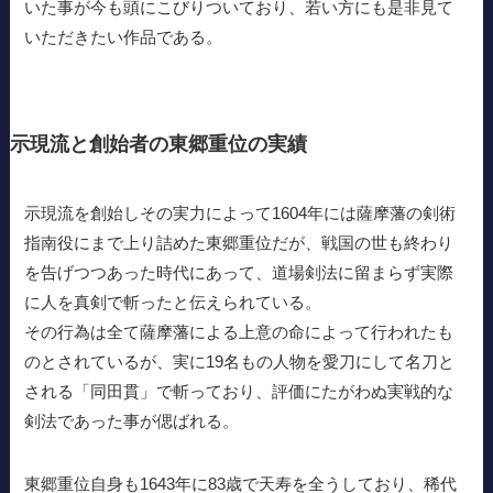
いた事が今も頭にこびりついており、若い方にも是非見て
いただきたい作品である。
示現流と創始者の東郷重位の実績
示現流を創始しその実力によって1604年には薩摩藩の剣術
指南役にまで上り詰めた東郷重位だが、戦国の世も終わり
を告げつつあった時代にあって、道場剣法に留まらず実際
に人を真剣で斬ったと伝えられている。
その行為は全て薩摩藩による上意の命によって行われたも
のとされているが、実に19名もの人物を愛刀にして名刀と
される「同田貫」で斬っており、評価にたがわぬ実戦的な
剣法であった事が偲ばれる。
東郷重位自身も1643年に83歳で天寿を全うしており、稀代