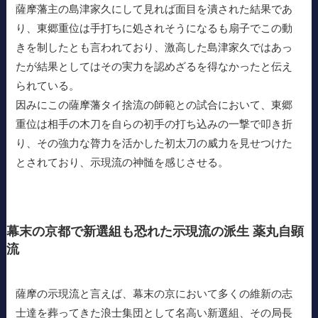
薩摩藩主の島津家久にして見れば面目を潰された結果であ
り、東郷重位は手打ちに処されそうになるも扇子でこの動
きを制したとも言われており、激高した島津家久ではあっ
たが結果としてはその実力を認めざるを得なかったと伝え
られている。
因みにこの薩摩藩タイ捨流の師範との試合において、東郷
重位は相手の木刀を自らの初手の打ち込みの一撃で叩き折
り、その強力な膂力を活かした初太刀の威力を見せつけた
とされており、示現流の神髄を感じさせる。
幕末の京都で新選組も恐れた示現流の派生 薬丸自顕
流
薩摩の示現流と言えば、幕末の京において多くの維新の志
士達を葬ってきた浪士集団として名高い新選組、その局長