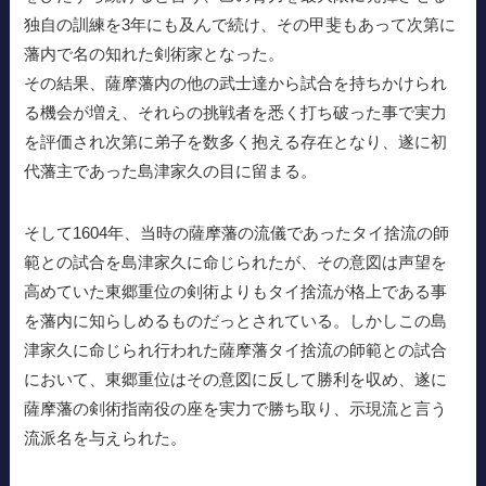
独自の訓練を3年にも及んで続け、その甲斐もあって次第に
藩内で名の知れた剣術家となった。
その結果、薩摩藩内の他の武士達から試合を持ちかけられ
る機会が増え、それらの挑戦者を悉く打ち破った事で実力
を評価され次第に弟子を数多く抱える存在となり、遂に初
代藩主であった島津家久の目に留まる。
そして1604年、当時の薩摩藩の流儀であったタイ捨流の師
範との試合を島津家久に命じられたが、その意図は声望を
高めていた東郷重位の剣術よりもタイ捨流が格上である事
を藩内に知らしめるものだっとされている。しかしこの島
津家久に命じられ行われた薩摩藩タイ捨流の師範との試合
において、東郷重位はその意図に反して勝利を収め、遂に
薩摩藩の剣術指南役の座を実力で勝ち取り、示現流と言う
流派名を与えられた。