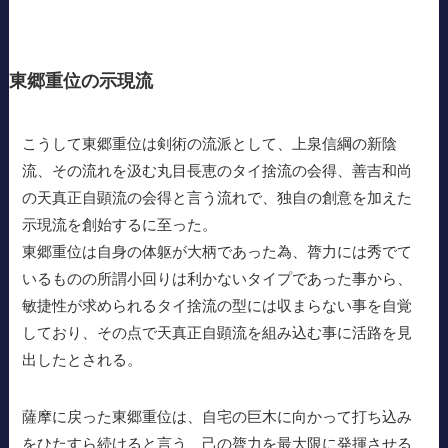
東郷重位の示現流
こうして東郷重位は剣術の流派として、上泉信綱の新陰
流、その流れを汲む丸目長恵のタイ捨流の会得、善吉和尚
の天真正自顕流の会得と言う流れで、独自の創意を加えた
示現流を創始するに至った。
東郷重位は自身の体躯が大柄であった為、膂力には秀でて
いるものの所謂小回りは利かないタイプであった事から、
敏捷性が求められるタイ捨流の型には収まらない事を自覚
しており、その点で天真正自顕流を組み込む事に活路を見
出したとされる。
薩摩に戻った東郷重位は、自宅の巨木に向かって打ち込み
をひたすら続けると言う、己の膂力を最大限に発揮させる