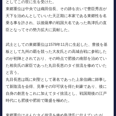
としてこの世に生を受けた。
東郷重位は中央では織田信長、その跡を次いで豊臣秀吉が
天下を治めんとしていいた天正期に本家である東郷性を名
乗る事を許され、以後薩摩の戦国大名であった島津氏の直
臣となってその勢力拡大に貢献した。
武士としての東郷重位は1578年11月に生起した、豊後を基
板として九州の覇を競った大友氏との高城合戦に参戦した
のが初陣とされており、その時点で肥後の南部を治めてい
た相良氏の家臣であった丸目長恵のタイ捨流を修めていた
と言う。
丸目長恵は既に剣聖として著名であった上泉信綱に師事し
て新陰流を会得、見事その印可状を得た剣豪であり、後に
自身の創意をこれに加えてタイ捨流とし、戦国期後の江戸
時代にも肥後や肥前で隆盛を極めた。
東郷重位はそんなタイ捨流を修め島津氏に仕えていたが、