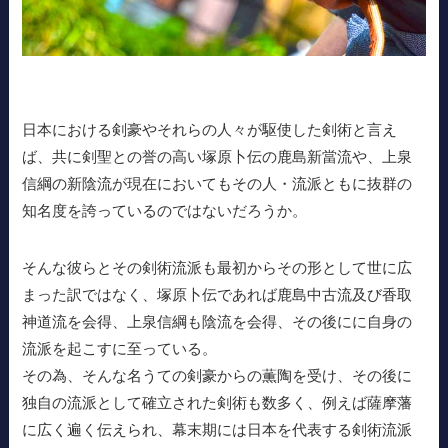
日本における剣豪やそれらの人々が駆使した剣術と言え
ば、共に剣聖との誉の高い塚原卜伝の鹿島新當流や、上泉
信綱の新陰流が現在においてもその人・流派ともに抜群の
知名度を誇っているのではないだろうか。
そんな彼らとその剣術流派も最初からその形として世に広
まった訳ではなく、塚原卜伝であれば鹿島中古流及び香取
神道流を会得、上泉信綱も陰流を会得、その後にに自身の
流派を起こすに至っている。
その為、そんな名うての剣豪からの薫陶を受け、その後に
独自の流派として確立された剣術も数多く、例えば薩摩藩
に広く遍く伝えられ、幕末期には日本を代表する剣術流派