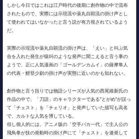
しかし今日ではこれは江戸時代の後期に創作物の中で流布
されたもので、実際には示現流や薬丸自顕流の掛け声とし
て使われてはいなかったと言う説が有力視されているよう
だ。
実際の示現流や薬丸自顕流の掛け声は、「えい」と叫ぶ気
合を入れた発生が猿叫のような発声に聞こえると言う事の
ようで、正に人気漫画の「ゴールデンカムイ」の薩摩隼人
の代表・鯉登少尉の掛け声が実態に近いのかも知れない。
創作物と言う括りでは物語シリーズが人気の西尾維新氏の
作品の中で、「刀語」のキャラクターである”とがめ”が誤っ
て「チェスト」を「チェリオ」と発声していた描写も高名
で、カルトな人気を博している。
但し個人的には、アニメ版の「空手バカ一代」で主人公の
飛鳥拳が技の発動時の掛け声にて「チェスト」を連発して