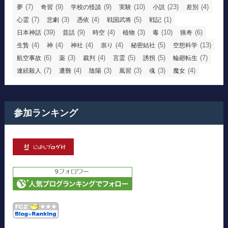
(7)
(9)
(9)
(10)
(23)
(4)
夢
奇習
学校の怪談
実験
小説
差別
(7)
(3)
(4)
(5)
(1)
心霊
悲劇
憑依
戦国武将
戦記
(39)
(9)
(4)
(3)
(10)
(6)
日本神話
昔話
時空
植物
毒
猟奇
(4)
(4)
(4)
(4)
(5)
(13)
生贄
神
神社
祟り
秘密結社
空想科学
(6)
(3)
(4)
(5)
(5)
(7)
航空事故
薬
裁判
言霊
誘拐
輪廻転生
(7)
(4)
(3)
(3)
(3)
(4)
連続殺人
遭難
陰陽
風習
魂
魔女
参加ランキング