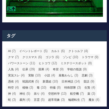
タグ
(7)
(5)
(6)
(4)
AI
イベントレポート
カルト
クトゥルフ
(7)
(6)
(6)
(10)
(9)
クマ
クリスマス
ゴジラ
ゾンビ
トラウマ
(11)
(12)
(8)
パワーストーン
ヒトコワ
ミステリースポット
(4)
(29)
(4)
(9)
(9)
人魚
伝承
因果
奇習
学校の怪談
(4)
(10)
(4)
(3)
(3)
実況スレ
実験
小説
座敷わらし
悲劇
(4)
(5)
(10)
(14)
(9)
憑依
戦国武将
新選組
日本神話
昔話
(4)
(3)
(10)
(8)
(3)
(4)
時空
植物
毒
特撮
特殊部隊
生贄
(4)
(5)
(4)
(13)
(7)
(3)
神
神社
祟り
空想科学
航空機
薬
(3)
(4)
(5)
(3)
(7)
(4)
蛇
裁判
言霊
超常現象
輪廻転生
魔女