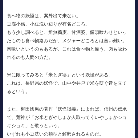
食べ物の妖怪は、案外出て来ない。
豆腐小僧、小豆洗い辺りが有名どころ。
もう少し調べると、燈無蕎麦、甘酒婆、饅頭喰わせといっ
たものも食べ物絡みだが、メジャーどころとは言い難い。
肉吸いというのもあるが、これは食べ物と違う。肉も吸わ
れるのも人間の方だ。
米に限ってみると「米とぎ婆」という妖怪がある。
これは、長野県の妖怪で、山中や井戸で米を研ぐ音を立て
るという。
また、柳田國男の著作『妖怪談義』によれば、信州の伝承
で、荒神が「お米とぎやしょか人取ってくいやしょかショ
キショキ」と歌うという。
いずれも小豆洗いの類型と解釈されるものだ。