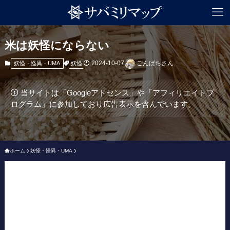
米は妖怪にならない
2024-10-07
ごんぱちさん
妖怪
妖怪・怪異・UMA
当サイトは「Googleアドセンス」や「アフィリエイトプ
ログラム」に参加しており広告表示を含んでいます。
ホーム
妖怪・怪異・UMA