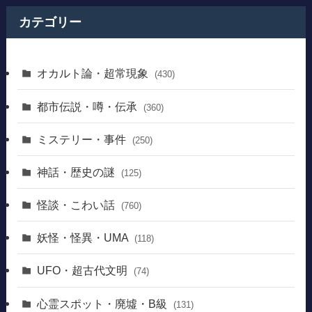
カテゴリー
オカルト論・超常現象
(430)
都市伝説・噂・伝承
(360)
ミステリー・事件
(250)
神話・歴史の謎
(125)
怪談・こわい話
(760)
妖怪・怪異・UMA
(118)
UFO・超古代文明
(74)
心霊スポット・廃墟・B級
(131)