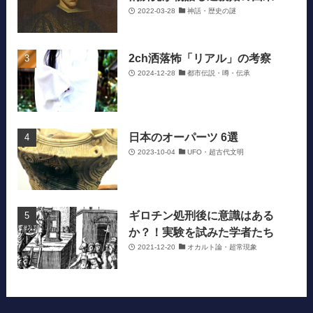
2022-03-28
神話・歴史の謎
2ch洒落怖「リアル」の考察
2024-12-28
都市伝説・噂・伝承
日本のオーパーツ 6選
2023-10-04
UFO・超古代文明
ギロチン処刑後に意識はある
か？！実験を試みた学者たち
2021-12-20
オカルト論・超常現象