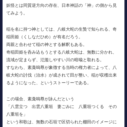
妖怪とは同質逆方向の存在、日本神話の「神」の側から見
てみよう。
稲を名に持つ神としては、八岐大蛇の生贄で知られる、奇
稲田姫（くしなだひめ）が有名だろう。
両親と合わせて稲の神とする解釈もある。
奇稲田姫を呑み込もうとする八岐大蛇は、無数に分かれ、
流域が定まらず、氾濫しやすい川の暗喩と取れる。
すなわち、素戔嗚尊が象徴する当時の権力者によって、八
岐大蛇の討伐（治水）が成されて田が整い、稲が収穫出来
るようになった、というストーリーである。
この場合、素戔嗚尊が詠んだという
「八雲立つ 出雲八重垣 妻ごみに 八重垣つくる その
八重垣を」
という和歌は、無数の石垣で区切られた棚田のイメージに