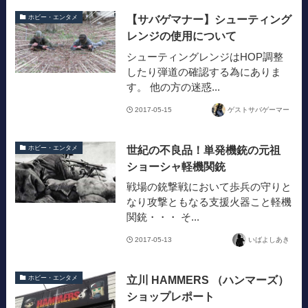
【サバゲマナー】シューティング
ホビー・エンタメ
レンジの使用について
シューティングレンジはHOP調整
したり弾道の確認する為にありま
す。 他の方の迷惑...
2017-05-15
ゲストサバゲーマー
世紀の不良品！単発機銃の元祖
ホビー・エンタメ
ショーシャ軽機関銃
戦場の銃撃戦において歩兵の守りと
なり攻撃ともなる支援火器こと軽機
関銃・・・ そ...
2017-05-13
いばよしあき
立川 HAMMERS （ハンマーズ）
ホビー・エンタメ
ショップレポート