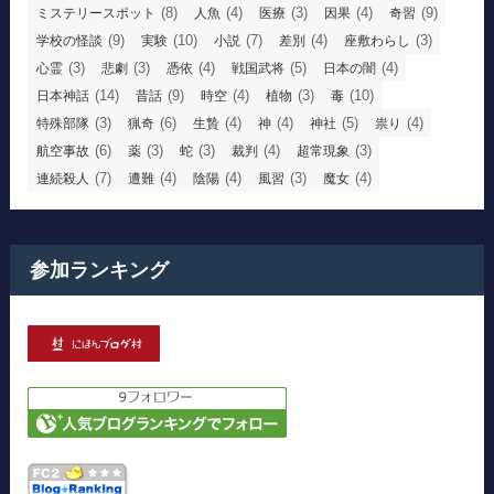
(8)
(4)
(3)
(4)
(9)
ミステリースポット
人魚
医療
因果
奇習
(9)
(10)
(7)
(4)
(3)
学校の怪談
実験
小説
差別
座敷わらし
(3)
(3)
(4)
(5)
(4)
心霊
悲劇
憑依
戦国武将
日本の闇
(14)
(9)
(4)
(3)
(10)
日本神話
昔話
時空
植物
毒
(3)
(6)
(4)
(4)
(5)
(4)
特殊部隊
猟奇
生贄
神
神社
祟り
(6)
(3)
(3)
(4)
(3)
航空事故
薬
蛇
裁判
超常現象
(7)
(4)
(4)
(3)
(4)
連続殺人
遭難
陰陽
風習
魔女
参加ランキング