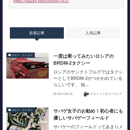
https://savag.net/compev-001/
新着記事
人気記事
一度は乗ってみたいロシアの
ホビー・エンタメ
BRDM-2タクシー
ロシアのサンクトブルグではタクシ
ーとしてBRDM-2がつかわれている
らしいです。 知...
2017-05-19
ゲストミリタリーマニア
サバゲ女子のお勧め！初心者にも
ホビー・エンタメ
優しいサバゲーフィールド
サバゲーのフィールドってあまりメ