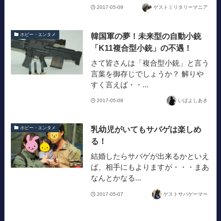
2017-05-09
ゲストミリタリーマニア
韓国軍の夢！未来型の自動小銃
ホビー・エンタメ
「K11複合型小銃」の不遇！
さて皆さんは「複合型小銃」と言う
言葉を御存じでしょうか？ 解りや
すく言えば・・...
2017-05-08
いばよしあき
乳幼児がいてもサバゲは楽しめ
ホビー・エンタメ
る！
結婚したらサバゲが出来るかといえ
ば、相手にもよりますが・・・まあ
なんとかなる...
2017-05-07
ゲストサバゲーマー