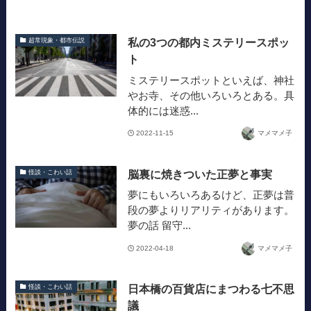
私の3つの都内ミステリースポッ
超常現象・都市伝説
ト
ミステリースポットといえば、神社
やお寺、その他いろいろとある。具
体的には迷惑...
2022-11-15
マメマメ子
脳裏に焼きついた正夢と事実
怪談・こわい話
夢にもいろいろあるけど、正夢は普
段の夢よりリアリティがあります。
夢の話 留守...
2022-04-18
マメマメ子
日本橋の百貨店にまつわる七不思
怪談・こわい話
議