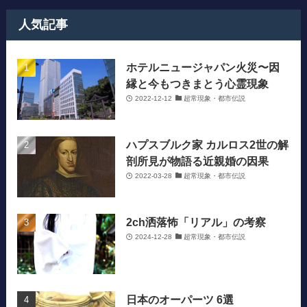
人気記事
ホテルニュージャパン火災〜因
縁と今もつきまとう心霊現象
2022-12-12
超常現象・都市伝説
ハプスブルク家 カルロス2世の解
剖所見が物語る近親婚の因果
2022-03-28
超常現象・都市伝説
2ch洒落怖「リアル」の考察
2024-12-28
超常現象・都市伝説
日本のオーパーツ 6選