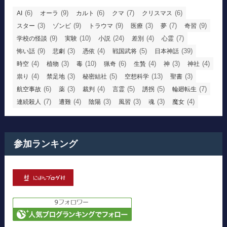
(6)
(9)
(6)
(7)
(6)
AI
オーラ
カルト
クマ
クリスマス
(3)
(9)
(9)
(3)
(7)
(9)
スター
ゾンビ
トラウマ
医療
夢
奇習
(9)
(10)
(24)
(4)
(7)
学校の怪談
実験
小説
差別
心霊
(9)
(3)
(4)
(5)
(39)
怖い話
悲劇
憑依
戦国武将
日本神話
(4)
(3)
(10)
(6)
(4)
(3)
(4)
時空
植物
毒
猟奇
生贄
神
神社
(4)
(3)
(5)
(13)
(3)
祟り
禁足地
秘密結社
空想科学
聖書
(6)
(3)
(4)
(5)
(5)
(7)
航空事故
薬
裁判
言霊
誘拐
輪廻転生
(7)
(4)
(3)
(3)
(3)
(4)
連続殺人
遭難
陰陽
風習
魂
魔女
参加ランキング