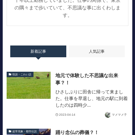
の隅々まで歩いていて、不思議な事に出くわしま
す。
新着記事
人気記事
地元で体験した不思議な出来
怪談・こわい話
事？！
ひさしぶりに田舎に帰って来まし
た。仕事を早退し、地元の駅に到着
したのは四時少...
2023-04-14
マメマメ子
踊り念仏の葬儀？！
超常現象・都市伝説