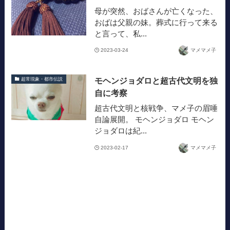
母が突然、おばさんが亡くなった、
おばは父親の妹。葬式に行って来る
と言って、私...
2023-03-24
マメマメ子
モヘンジョダロと超古代文明を独
超常現象・都市伝説
自に考察
超古代文明と核戦争、マメ子の眉唾
自論展開。 モヘンジョダロ モヘン
ジョダロは紀...
2023-02-17
マメマメ子