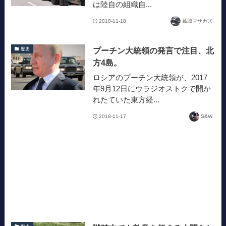
は陸自の組織自...
2018-11-18
葛城マサカズ
プーチン大統領の発言で注目、北
歴史
方4島。
ロシアのプーチン大統領が、2017
年9月12日にウラジオストクで開か
れたていた東方経...
2018-11-17
S&W