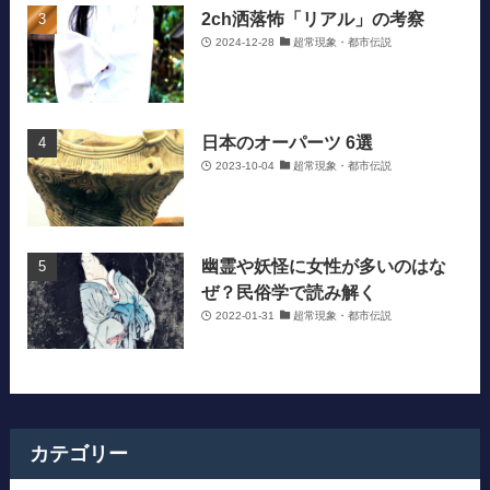
2ch洒落怖「リアル」の考察
2024-12-28
超常現象・都市伝説
日本のオーパーツ 6選
2023-10-04
超常現象・都市伝説
幽霊や妖怪に女性が多いのはな
ぜ？民俗学で読み解く
2022-01-31
超常現象・都市伝説
カテゴリー