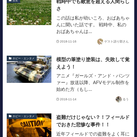
戦時中でも敵意を超える人間らし
歴史
さ
この話は私が幼いころ、おばあちゃ
んに聞いた話です。 戦時中、私の
おばあちゃんは...
2018-11-16
ゲスト語り部さん
模型の筆塗り塗装は、失敗して覚
ホビー・エンタメ
えよう！
アニメ『ガールズ・アンド・パンツ
ァー』放送以降、AFVモデル制作を
始めた方（もし...
2018-11-14
るう
盗難だけじゃない？！フィールド
ホビー・エンタメ
でおきた悲惨な事件！！
近年フィールドでの盗難をよく耳に