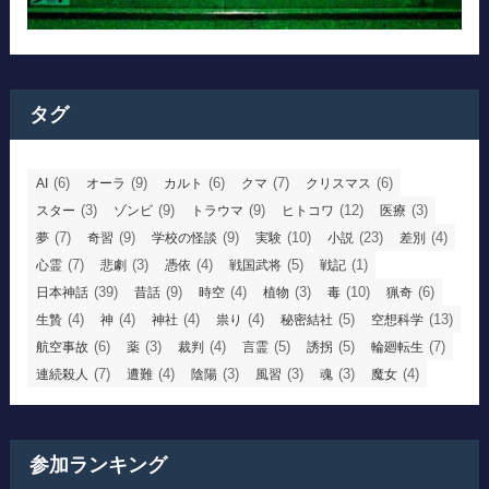
タグ
(6)
(9)
(6)
(7)
(6)
AI
オーラ
カルト
クマ
クリスマス
(3)
(9)
(9)
(12)
(3)
スター
ゾンビ
トラウマ
ヒトコワ
医療
(7)
(9)
(9)
(10)
(23)
(4)
夢
奇習
学校の怪談
実験
小説
差別
(7)
(3)
(4)
(5)
(1)
心霊
悲劇
憑依
戦国武将
戦記
(39)
(9)
(4)
(3)
(10)
(6)
日本神話
昔話
時空
植物
毒
猟奇
(4)
(4)
(4)
(4)
(5)
(13)
生贄
神
神社
祟り
秘密結社
空想科学
(6)
(3)
(4)
(5)
(5)
(7)
航空事故
薬
裁判
言霊
誘拐
輪廻転生
(7)
(4)
(3)
(3)
(3)
(4)
連続殺人
遭難
陰陽
風習
魂
魔女
参加ランキング