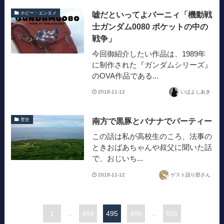
嘘だといってよバーニィ「機動戦
ホビー・エンタメ
士ガンダム0080 ポケットの中の
戦争」
今回御紹介したい作品は、1989年
に制作された『ガンダムシリーズ』
のOVA作品である...
2018-11-12
いばよしあき
南方で黒豚とバナナでパーティー
歴史
この話は私が高校生のころ、法事の
ときおばあちゃんや叔父に聞いた話
で、おじいち...
2018-11-12
ゲスト語り部さん
1
...
494
495
496
...
601