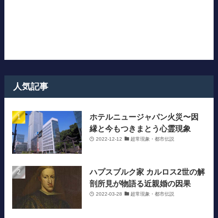
人気記事
ホテルニュージャパン火災〜因
縁と今もつきまとう心霊現象
2022-12-12
超常現象・都市伝説
ハプスブルク家 カルロス2世の解
剖所見が物語る近親婚の因果
2022-03-28
超常現象・都市伝説