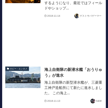
するようになり、最近ではフィール
ドやショップ...
2018-11-14
ゲストサバゲーマー
海上自衛隊の新潜水艦「おうりゅ
ホビー・エンタメ
う」が進水
海上自衛隊の新型潜水艦が、三菱重
工神戸造船所にて新たに進水しまし
た。 この海上...
2018-11-13
S&W