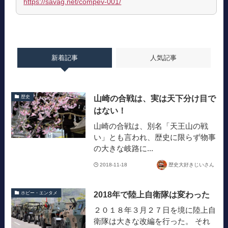
https://savag.net/compev-001/
新着記事
人気記事
山崎の合戦は、実は天下分け目で
歴史
はない！
山崎の合戦は、別名「天王山の戦
い」とも言われ、歴史に限らず物事
の大きな岐路に...
2018-11-18
歴史大好きじいさん
2018年で陸上自衛隊は変わった
ホビー・エンタメ
２０１８年３月２７日を境に陸上自
衛隊は大きな改編を行った。 それ