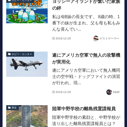
ヨッシーアイランドが繋いだ家族
ホビー・エンタメ
の絆
私は4姉妹の長女です。 8歳の時、1
番下の妹が生まれ、父も母も私もみ
んな喜んでい...
2018-12-26
ゲストゲーマー
遂にアメリカ空軍で無人の攻撃機
ホビー・エンタメ
が実用化
遂にアメリカ空軍において無人機同
士の空中戦・ドッグファイトの演習
が行われ、現...
2018-12-26
S&W
陸軍中野学校の離島残置諜報員
歴史
陸軍中野学校の素顔と、中野学校が
送り出した離島残置諜報員とは？