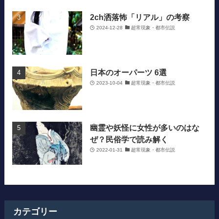
2ch洒落怖「リアル」の考察
2024-12-28
超常現象・都市伝説
日本のオーパーツ 6選
2023-10-04
超常現象・都市伝説
幽霊や妖怪に女性が多いのはな
ぜ？民俗学で読み解く
2022-01-31
超常現象・都市伝説
カテゴリー