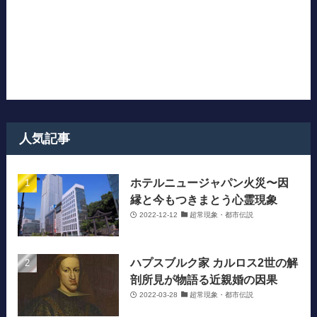
人気記事
ホテルニュージャパン火災〜因
縁と今もつきまとう心霊現象
2022-12-12
超常現象・都市伝説
ハプスブルク家 カルロス2世の解
剖所見が物語る近親婚の因果
2022-03-28
超常現象・都市伝説