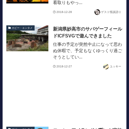
看取りもやっ...
2018-12-28
ゲスト怪談語り
新潟県妙高市のサバゲーフィール
ホビー・エンタメ
ドICFSVGで遊んできました
仕事の予定が突然中止になって思わ
ぬ休暇で、予定もなくゆっくり過ご
そうとしてい...
2018-12-27
ユッキー