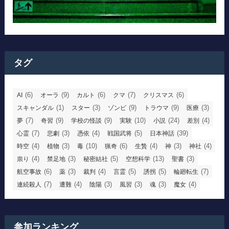
タグ
(6)
(9)
(6)
(7)
(6)
AI
オーラ
カルト
クマ
クリスマス
(1)
(3)
(9)
(9)
(3)
スキャンダル
スター
ゾンビ
トラウマ
医療
(7)
(9)
(9)
(10)
(24)
(4)
夢
奇習
学校の怪談
実験
小説
差別
(7)
(3)
(4)
(5)
(39)
心霊
悲劇
憑依
戦国武将
日本神話
(4)
(3)
(10)
(6)
(4)
(3)
(4)
時空
植物
毒
猟奇
生贄
神
神社
(4)
(3)
(5)
(13)
(3)
祟り
禁足地
秘密結社
空想科学
聖書
(6)
(3)
(4)
(5)
(5)
(7)
航空事故
薬
裁判
言霊
誘拐
輪廻転生
(7)
(4)
(3)
(3)
(3)
(4)
連続殺人
遭難
陰陽
風習
魂
魔女
参加ランキング