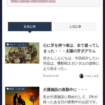
https://savag.net/compev-001/
新着記事
人気記事
心に牙を持つ者は、全て逝ってし
ホビー・エンタメ
まった・・・太陽の牙ダグラム
皆さんこんにちは、今回紹介したい
作品は、機動戦士ガンダムの放映に
より始まった...
2018-12-28
いばよしあき
介護施設の夜勤中に・・・
怪談・こわい話
私が介護施設に勤めだして、2年が
経ったある日の夜勤中のお話です。