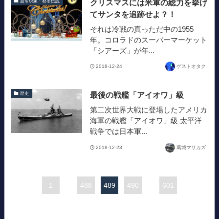
クリスマスには米軍の総力を挙げ
超常現象・都市伝説
てサンタを追跡せよ？！
それは冷戦の真っただ中の1955
年。コロラドのスーパーマーケット
「シアーズ」が年...
2018-12-24
ゲストオタク
最後の戦艦「アイオワ」級
歴史
第二次世界大戦に登場したアメリカ
海軍の戦艦「アイオワ」級 太平洋
戦争では日本軍...
2018-12-23
葛城マサカズ
1
...
488
489
490
...
601