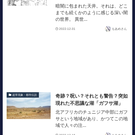
暗闇に包まれた天井。それは、どこ
までも続くかのように感じる深い闇
の世界。 異世...
2022-12-31
もあめさん
奇跡？呪い？それとも警告？突如
超常現象・都市伝説
現れた不思議な湖「ガフサ湖」
北アフリカのチュニジア中部にガフ
サという地域があり、かつてこの地
域で人々の注...