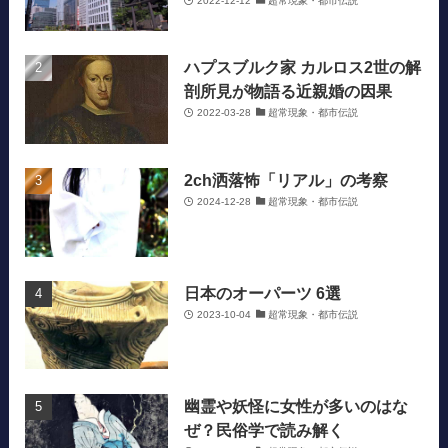
2022-12-12
超常現象・都市伝説
ハプスブルク家 カルロス2世の解
剖所見が物語る近親婚の因果
2022-03-28
超常現象・都市伝説
2ch洒落怖「リアル」の考察
2024-12-28
超常現象・都市伝説
日本のオーパーツ 6選
2023-10-04
超常現象・都市伝説
幽霊や妖怪に女性が多いのはな
ぜ？民俗学で読み解く