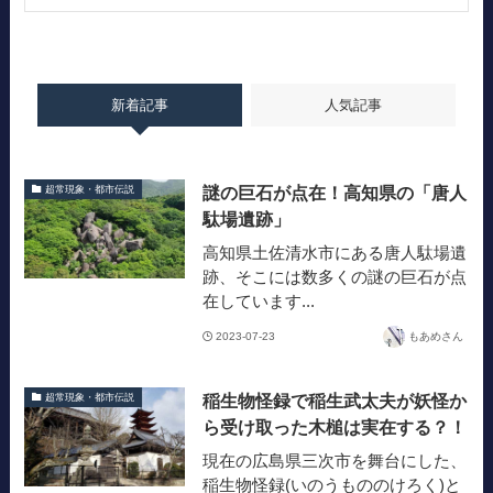
新着記事
人気記事
謎の巨石が点在！高知県の「唐人
超常現象・都市伝説
駄場遺跡」
高知県土佐清水市にある唐人駄場遺
跡、そこには数多くの謎の巨石が点
在しています...
2023-07-23
もあめさん
稲生物怪録で稲生武太夫が妖怪か
超常現象・都市伝説
ら受け取った木槌は実在する？！
現在の広島県三次市を舞台にした、
稲生物怪録(いのうもののけろく)と