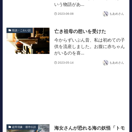
いう物語があ...
2023-06-08
もあめさん
亡き祖母の想いを受けた
怪談・こわい話
今からずいぶん昔、私は初めての子
供を流産しました。お腹に赤ちゃん
がいるのを喜...
2023-05-14
もあめさん
海女さんが恐れる海の妖怪「トモ
超常現象・都市伝説