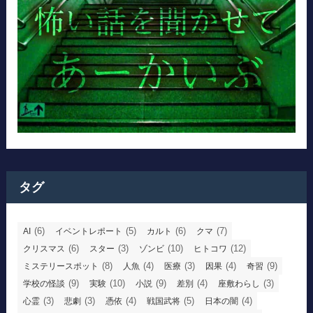
タグ
(6)
(5)
(6)
(7)
AI
イベントレポート
カルト
クマ
(6)
(3)
(10)
(12)
クリスマス
スター
ゾンビ
ヒトコワ
(8)
(4)
(3)
(4)
(9)
ミステリースポット
人魚
医療
因果
奇習
(9)
(10)
(9)
(4)
(3)
学校の怪談
実験
小説
差別
座敷わらし
(3)
(3)
(4)
(5)
(4)
心霊
悲劇
憑依
戦国武将
日本の闇