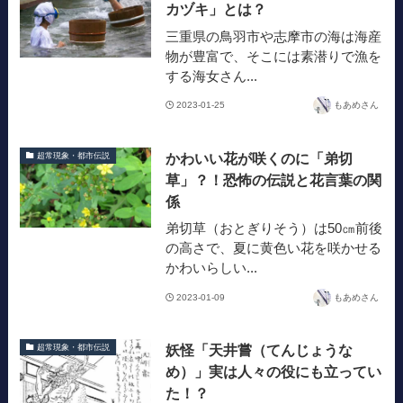
カヅキ」とは？
三重県の鳥羽市や志摩市の海は海産
物が豊富で、そこには素潜りで漁を
する海女さん...
2023-01-25
もあめさん
かわいい花が咲くのに「弟切
超常現象・都市伝説
草」？！恐怖の伝説と花言葉の関
係
弟切草（おとぎりそう）は50㎝前後
の高さで、夏に黄色い花を咲かせる
かわいらしい...
2023-01-09
もあめさん
妖怪「天井嘗（てんじょうな
超常現象・都市伝説
め）」実は人々の役にも立ってい
た！？