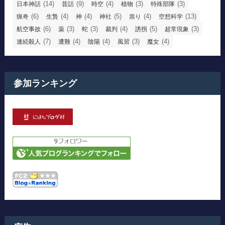
(14)
(9)
(4)
(3)
(3)
日本神話
昔話
時空
植物
特殊部隊
(6)
(4)
(4)
(5)
(4)
(13)
猟奇
生贄
神
神社
祟り
空想科学
(6)
(3)
(3)
(4)
(5)
(3)
航空事故
薬
蛇
裁判
誘拐
超常現象
(7)
(4)
(4)
(3)
(4)
連続殺人
遭難
陰陽
風習
魔女
参加ランキング