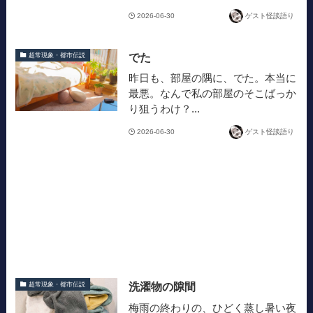
2026-06-30
ゲスト怪談語り
でた
超常現象・都市伝説
昨日も、部屋の隅に、でた。本当に
最悪。なんで私の部屋のそこばっか
り狙うわけ？...
2026-06-30
ゲスト怪談語り
洗濯物の隙間
超常現象・都市伝説
梅雨の終わりの、ひどく蒸し暑い夜