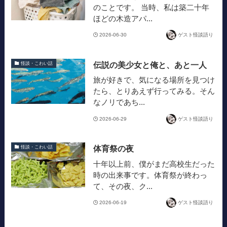
のことです。 当時、私は築二十年
ほどの木造アパ...
2026-06-30
ゲスト怪談語り
伝説の美少女と俺と、あと一人
怪談・こわい話
旅が好きで、気になる場所を見つけ
たら、とりあえず行ってみる。そん
なノリであち...
2026-06-29
ゲスト怪談語り
体育祭の夜
怪談・こわい話
十年以上前、僕がまだ高校生だった
時の出来事です。体育祭が終わっ
て、その夜、ク...
2026-06-19
ゲスト怪談語り