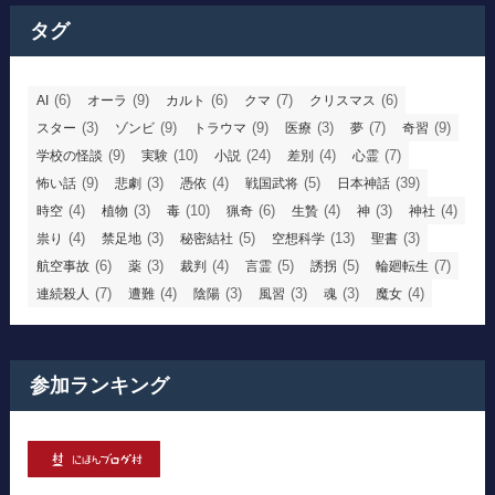
タグ
(6)
(9)
(6)
(7)
(6)
AI
オーラ
カルト
クマ
クリスマス
(3)
(9)
(9)
(3)
(7)
(9)
スター
ゾンビ
トラウマ
医療
夢
奇習
(9)
(10)
(24)
(4)
(7)
学校の怪談
実験
小説
差別
心霊
(9)
(3)
(4)
(5)
(39)
怖い話
悲劇
憑依
戦国武将
日本神話
(4)
(3)
(10)
(6)
(4)
(3)
(4)
時空
植物
毒
猟奇
生贄
神
神社
(4)
(3)
(5)
(13)
(3)
祟り
禁足地
秘密結社
空想科学
聖書
(6)
(3)
(4)
(5)
(5)
(7)
航空事故
薬
裁判
言霊
誘拐
輪廻転生
(7)
(4)
(3)
(3)
(3)
(4)
連続殺人
遭難
陰陽
風習
魂
魔女
参加ランキング