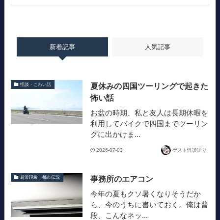
新着記事
人気記事
夏休みの四国ツーリングで起きた
怪談・こわい話
怖い話
お盆の時期、私と友人は長期休暇を
利用してバイクで四国までツーリン
グに出かけま...
2026-07-03
ゲスト怪談語り
事務所のエアコン
超常現象・都市伝説
今年の夏もクソ暑くなりそうだか
ら、今のうちに書いておく。俺は普
段、こんなネッ...