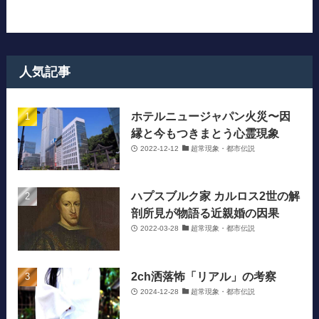
人気記事
ホテルニュージャパン火災〜因
縁と今もつきまとう心霊現象
2022-12-12
超常現象・都市伝説
ハプスブルク家 カルロス2世の解
剖所見が物語る近親婚の因果
2022-03-28
超常現象・都市伝説
2ch洒落怖「リアル」の考察
2024-12-28
超常現象・都市伝説