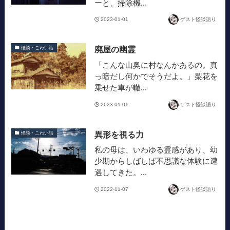
ーと、掃除機...
2023-01-01
ゲスト怪談語り
廃屋の幽霊
怪談・こわい話
「こんな山奥に村なんかあるの。真
っ暗だし何かでそうだよ。」梨花を
乗せた車が轍...
2023-01-01
ゲスト怪談語り
異形を視る力
怪談・こわい話
私の母は、いわゆる霊感があり、幼
少期からしばしば不思議な体験に遭
遇してきた。...
2022-11-07
ゲスト怪談語り