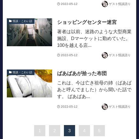
2022-05-12
ゲスト怪談語り
ショッピングセンター迷宮
怪談・こわい話
著者は以前、迷路のような大型商業
施設、Dマーケットに勤めていた。
100を越える店...
2022-05-12
ゲスト怪談語り
ばあばあが拾った布団
怪談・こわい話
これは、今は亡き祖母の姉（ばあば
あと呼んでました）から聞いた話で
す。 ばあばあ...
2022-05-12
ゲスト怪談語り
1
2
3
4
5