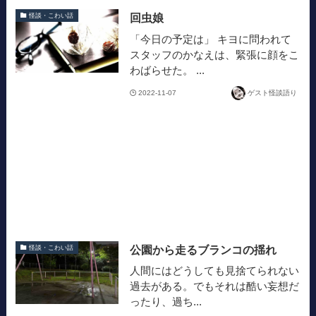
回虫娘
怪談・こわい話
「今日の予定は」 キヨに問われて
スタッフのかなえは、緊張に顔をこ
わばらせた。 ...
2022-11-07
ゲスト怪談語り
公園から走るブランコの揺れ
怪談・こわい話
人間にはどうしても見捨てられない
過去がある。でもそれは酷い妄想だ
ったり、過ち...