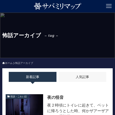
怖話アーカイブ
– tag –
ホーム
怖話アーカイブ
新着記事
人気記事
夜の怪音
怪談・こわい話
夜２時頃にトイレに起きて、ベット
に帰ろうとした時、何かザアーザア