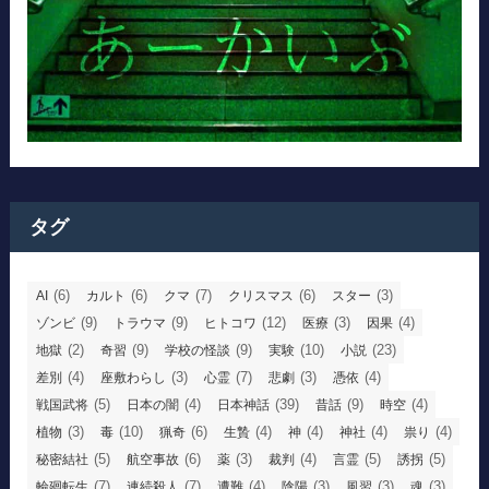
タグ
(6)
(6)
(7)
(6)
(3)
AI
カルト
クマ
クリスマス
スター
(9)
(9)
(12)
(3)
(4)
ゾンビ
トラウマ
ヒトコワ
医療
因果
(2)
(9)
(9)
(10)
(23)
地獄
奇習
学校の怪談
実験
小説
(4)
(3)
(7)
(3)
(4)
差別
座敷わらし
心霊
悲劇
憑依
(5)
(4)
(39)
(9)
(4)
戦国武将
日本の闇
日本神話
昔話
時空
(3)
(10)
(6)
(4)
(4)
(4)
(4)
植物
毒
猟奇
生贄
神
神社
祟り
(5)
(6)
(3)
(4)
(5)
(5)
秘密結社
航空事故
薬
裁判
言霊
誘拐
(7)
(7)
(4)
(3)
(3)
(3)
輪廻転生
連続殺人
遭難
陰陽
風習
魂