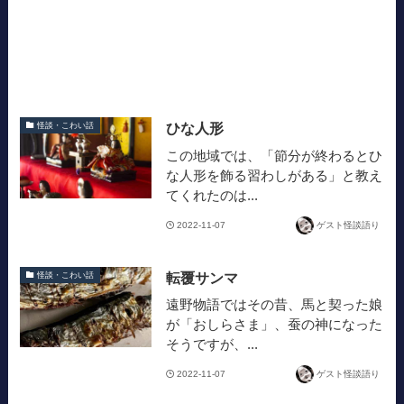
ひな人形
怪談・こわい話
この地域では、「節分が終わるとひ
な人形を飾る習わしがある」と教え
てくれたのは...
2022-11-07
ゲスト怪談語り
転覆サンマ
怪談・こわい話
遠野物語ではその昔、馬と契った娘
が「おしらさま」、蚕の神になった
そうですが、...
2022-11-07
ゲスト怪談語り