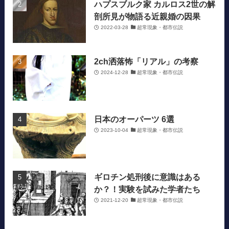
ハプスブルク家 カルロス2世の解
剖所見が物語る近親婚の因果
2022-03-28
超常現象・都市伝説
2ch洒落怖「リアル」の考察
2024-12-28
超常現象・都市伝説
日本のオーパーツ 6選
2023-10-04
超常現象・都市伝説
ギロチン処刑後に意識はある
か？！実験を試みた学者たち
2021-12-20
超常現象・都市伝説